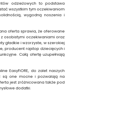
entów odzieżowych to podstawa
rostać wszystkim tym oczekiwaniom
solidnością, wygodną noszenia i
ana oferta sprawia, że oferowane
 z osobistymi oczekiwaniami oraz
 gładkie i wzorzyste, w szerokiej
, producent rajstop dziecięcych i
unkcyjne. Całą ofertę uzupełniają
ine EasyFiORE, do zalet naszych
dz są one mocne i pozwalają na
ferta jest zróżnicowana także pod
mysłowe dodatki.