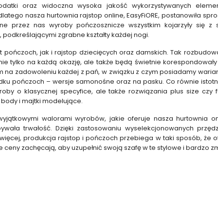
odatki oraz widoczna wysoka jakość wykorzystywanych elem
latego nasza hurtownia rajstop online, EasyFiORE, postanowiła sp
ane przez nas wyroby pończosznicze wszystkim kojarzyły się z 
 podkreślającymi zgrabne kształty każdej nogi.
t pończoch, jak i rajstop dziecięcych oraz damskich. Tak rozbudow
ie tylko na każdą okazję, ale także będą świetnie korespondowały
m na zadowoleniu każdej z pań, w związku z czym posiadamy warianty
dku pończoch – wersje samonośne oraz na pasku. Co równie istotne
oby o klasycznej specyfice, ale także rozwiązania plus size czy f
 body i majtki modelujące.
yjątkowymi walorami wyrobów, jakie oferuje nasza hurtownia onl
ebywała trwałość. Dzięki zastosowaniu wyselekcjonowanych przę
więcej, produkcja rajstop i pończoch przebiega w taki sposób, że o
 ceny zachęcają, aby uzupełnić swoją szafę w te stylowe i bardzo z