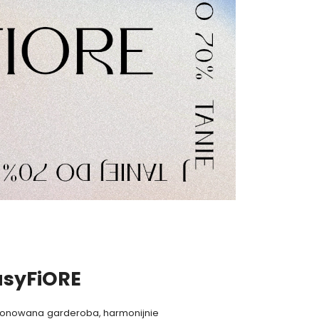
asyFiORE
mponowana garderoba, harmonijnie