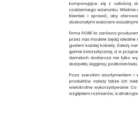
komponujące się z całością d
codziennego wizerunku. Właśnie d
Klientek i sprawić, aby oferow
doskonałymi walorami wizualnymi,
Firma FiORE to zarówno producen
przez nas modele będą idealne n
gustem każdej kobiety. Zależy na
gamie kolorystycznej, a w przypa
damskich dostarcza nie tylko wyr
skarpetki, legginsy, podkolanówki,
Poza szerokim asortymentem i w
produktów należy także ich ni
wielokrotne wykorzystywanie. Co 
względem rozmiarów, a atrakcyjne