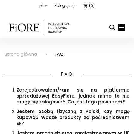
Zaloguj się
(0)
shopping_cart
Strona główna
FAQ

close
FAQ
Zarejestrowałem/-am się na platformie
sprzedażowej EasyFiore, jednak mimo to nie
mogę się zalogować. Co jest tego powodem?
Jestem osobą fizyczną z Polski, czy mogę
kupować Wasze produkty za pośrednictwem
EF?
Jestem przedsiębiorcą zarejestrowanym w UE