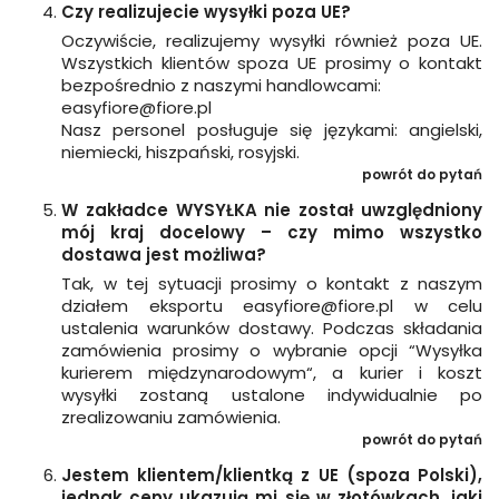
Czy realizujecie wysyłki poza UE?
Oczywiście, realizujemy wysyłki również poza UE.
Wszystkich klientów spoza UE prosimy o kontakt
bezpośrednio z naszymi handlowcami:
easyfiore@fiore.pl
Nasz personel posługuje się językami: angielski,
niemiecki, hiszpański, rosyjski.
powrót do pytań
W zakładce WYSYŁKA nie został uwzględniony
mój kraj docelowy – czy mimo wszystko
dostawa jest możliwa?
Tak, w tej sytuacji prosimy o kontakt z naszym
działem eksportu easyfiore@fiore.pl w celu
ustalenia warunków dostawy. Podczas składania
zamówienia prosimy o wybranie opcji “Wysyłka
kurierem międzynarodowym“, a kurier i koszt
wysyłki zostaną ustalone indywidualnie po
zrealizowaniu zamówienia.
powrót do pytań
Jestem klientem/klientką z UE (spoza Polski),
jednak ceny ukazują mi się w złotówkach, jaki