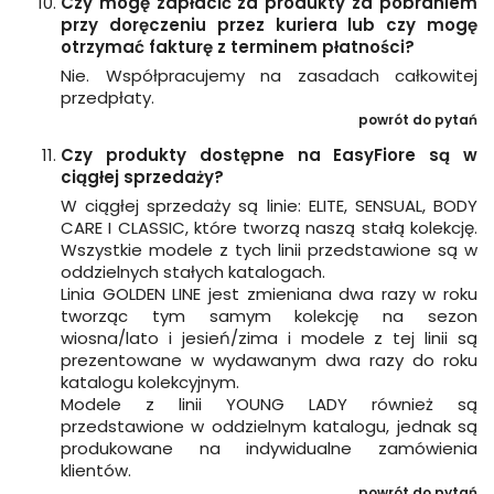
Czy mogę zapłacić za produkty za pobraniem
przy doręczeniu przez kuriera lub czy mogę
otrzymać fakturę z terminem płatności?
Nie. Współpracujemy na zasadach całkowitej
przedpłaty.
powrót do pytań
Czy produkty dostępne na EasyFiore są w
ciągłej sprzedaży?
W ciągłej sprzedaży są linie: ELITE, SENSUAL, BODY
CARE I CLASSIC, które tworzą naszą stałą kolekcję.
Wszystkie modele z tych linii przedstawione są w
oddzielnych stałych katalogach.
Linia GOLDEN LINE jest zmieniana dwa razy w roku
tworząc tym samym kolekcję na sezon
wiosna/lato i jesień/zima i modele z tej linii są
prezentowane w wydawanym dwa razy do roku
katalogu kolekcyjnym.
Modele z linii YOUNG LADY również są
przedstawione w oddzielnym katalogu, jednak są
produkowane na indywidualne zamówienia
klientów.
powrót do pytań