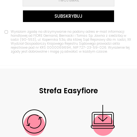
Wyrażam zgodę na otrzymywanie na podany adres e-mail informacji
handlowej od FIORE Gernand, Biernacki i Tomas Sp. Jawna z siedzibą w
Łodzi (90-553), ul. Kopernika 53a, dla której Sąd Rejonowy dla m. Łodzi, XX
Wydział Gospodarczy Krajowego Rejestru Sądowego prowadzi akta
rejestrowe pod nr KRS 0000069694 , NIP 727-23-59-026. Wyrażenie tej
zgody jest dobrowolne i mogę ją odwołać w każdym czasie.
Strefa Easyfiore