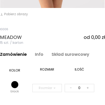
Pobierz obrazy
vertical_align_bottom
I0006
MEADOW
od 0,00 zł
15 szt. / karton
Zamówienie
Info
Skład surowcowy
ROZMIAR
ILOŚĆ
KOLOR
-
+
Rozmiar
black