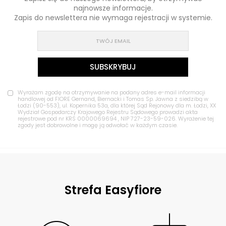
najnowsze informacje.
Zapis do newslettera nie wymaga rejestracji w systemie.
Wyrażam zgodę na otrzymywanie na podany adres e-mail informacji
handlowej od FIORE Gernand, Biernacki i Tomas Sp. Jawna z siedzibą w
Łodzi (90-553), ul. Kopernika 53a, dla której Sąd Rejonowy dla m. Łodzi, XX
Wydział Gospodarczy Krajowego Rejestru Sądowego prowadzi akta
rejestrowe pod nr KRS 0000069694 , NIP 727-23-59-026. Wyrażenie tej
zgody jest dobrowolne i mogę ją odwołać w każdym czasie.
Strefa Easyfiore