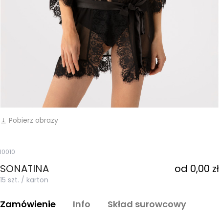
Pobierz obrazy
vertical_align_bottom
I0010
SONATINA
od 0,00 zł
15 szt. / karton
Zamówienie
Info
Skład surowcowy