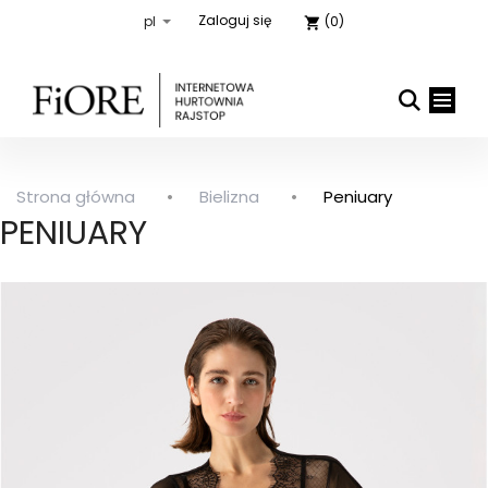
Zaloguj się
(0)
shopping_cart
Strona główna
Bielizna
Peniuary

close
PENIUARY