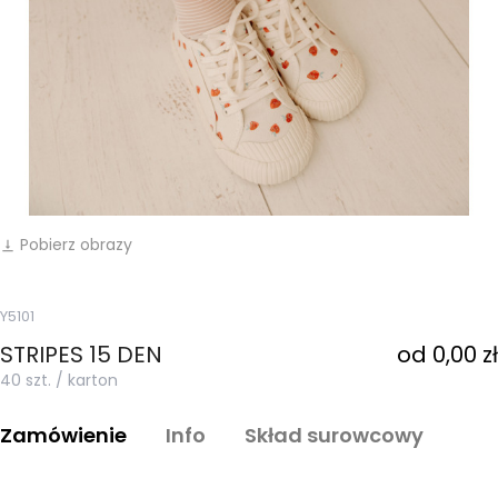
Pobierz obrazy
vertical_align_bottom
Y5101
STRIPES 15 DEN
od 0,00 zł
40 szt. / karton
Zamówienie
Info
Skład surowcowy