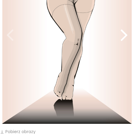
Pobierz obrazy
vertical_align_bottom