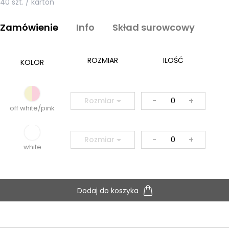
40 szt. / karton
Zamówienie
Info
Skład surowcowy
ROZMIAR
ILOŚĆ
KOLOR
-
+
Rozmiar
off white/pink
-
+
Rozmiar
white
Dodaj do koszyka