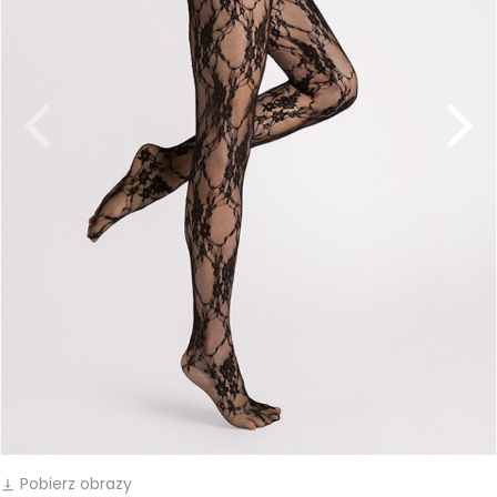
Pobierz obrazy
vertical_align_bottom