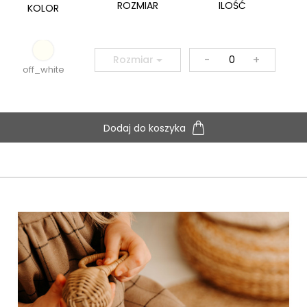
ROZMIAR
ILOŚĆ
KOLOR
-
+
Rozmiar
off_white
Dodaj do koszyka