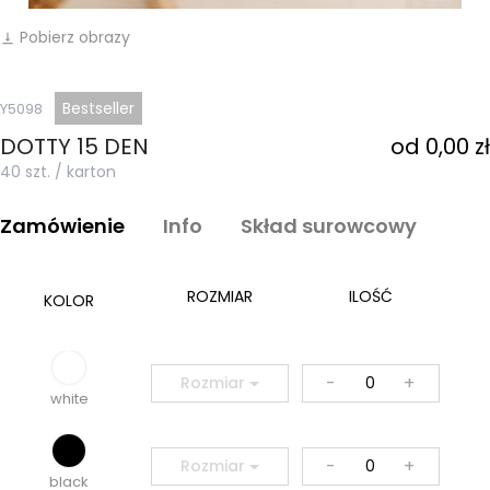
Pobierz obrazy
vertical_align_bottom
Bestseller
Y5098
DOTTY 15 DEN
od 0,00 zł
40 szt. / karton
Zamówienie
Info
Skład surowcowy
ROZMIAR
ILOŚĆ
KOLOR
-
+
Rozmiar
white
-
+
Rozmiar
black