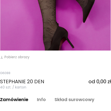
Pobierz obrazy
vertical_align_bottom
G6088
STEPHANIE 20 DEN
od 0,00 zł
40 szt. / karton
Zamówienie
Info
Skład surowcowy