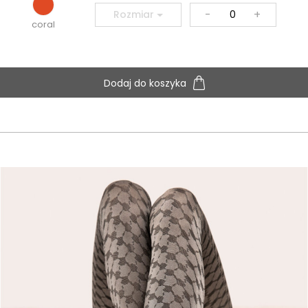
-
+
Rozmiar
coral
Dodaj do koszyka