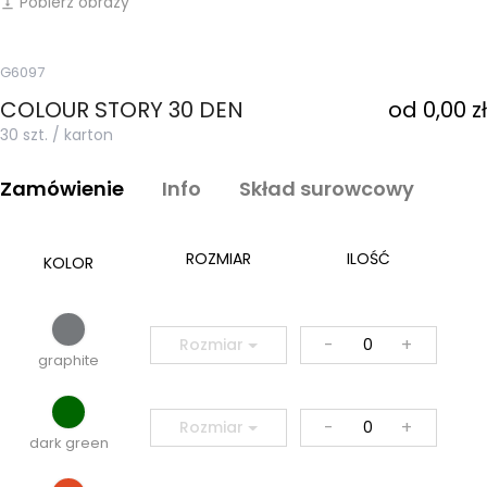
Pobierz obrazy
vertical_align_bottom
G6097
COLOUR STORY 30 DEN
od 0,00 zł
30 szt. / karton
Zamówienie
Info
Skład surowcowy
ROZMIAR
ILOŚĆ
KOLOR
-
+
Rozmiar
graphite
-
+
Rozmiar
dark green