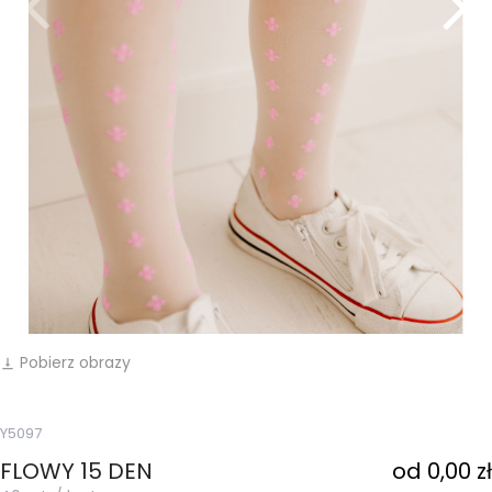
Pobierz obrazy
vertical_align_bottom
Y5097
FLOWY 15 DEN
od 0,00 zł