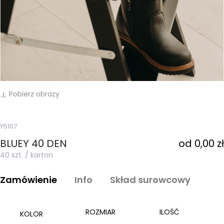
Pobierz obrazy
vertical_align_bottom
Y5107
BLUEY 40 DEN
od 0,00 zł
40 szt. / karton
Zamówienie
Info
Skład surowcowy
ROZMIAR
ILOŚĆ
KOLOR