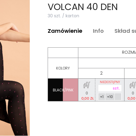
VOLCAN 40 DEN
30 szt. / karton
Zamówienie
Info
Skład 
ROZMI
KOLORY
2
NIEDOSTĘPNY
BLACK/PINK
0
0
+1
+10
0,00 ZŁ
0,00