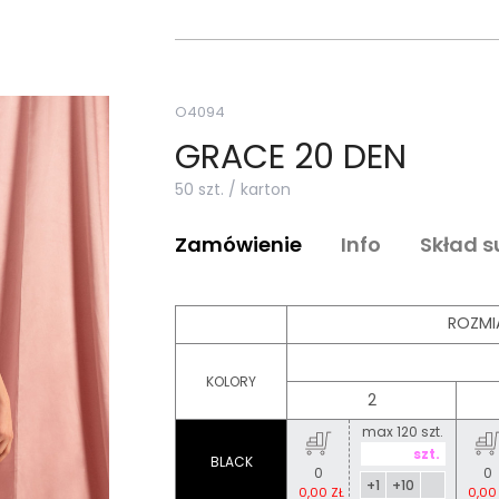
O4094
GRACE 20 DEN
50 szt. / karton
Zamówienie
Info
Skład 
ROZMI
KOLORY
2
max 120 szt.
BLACK
0
0
+1
+10
0,00 ZŁ
0,00