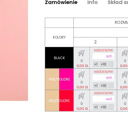
Zamówienie
Info
Skład 
ROZMI
KOLORY
2
NIEDOSTĘPNY
BLACK
0
0
+1
+10
0,00 ZŁ
0,00
NIEDOSTĘPNY
PINK/POUDRE
0
0
+1
+10
0,00 ZŁ
0,00
NIEDOSTĘPNY
RED/POUDRE
0
0
+1
+10
0,00 ZŁ
0,00