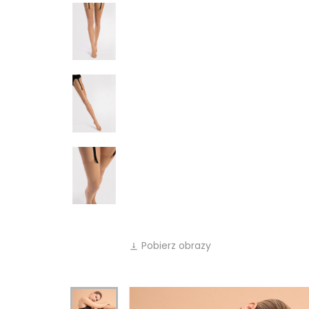
Pobierz obrazy
vertical_align_bottom