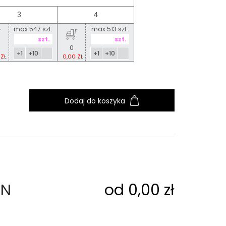
3
4
max 547 szt.
max 513 szt.
0
+1
+10
+1
+10
 ZŁ
0,00 ZŁ
Dodaj do koszyka
EN
od 0,00 zł