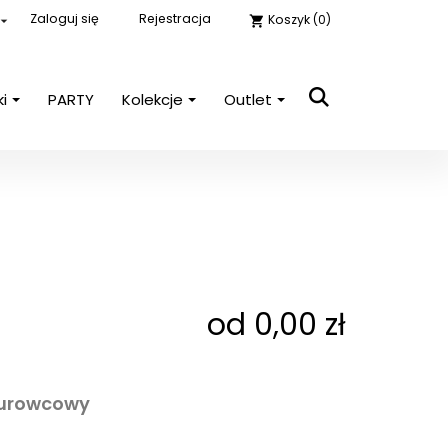
Zaloguj się
Rejestracja
Koszyk
(0)

shopping_cart
ki
PARTY
Kolekcje
Outlet
close

E-mail
Hasło
POKAŻ
Nie pamiętasz hasła?
od 0,00 zł
Zaloguj się
surowcowy