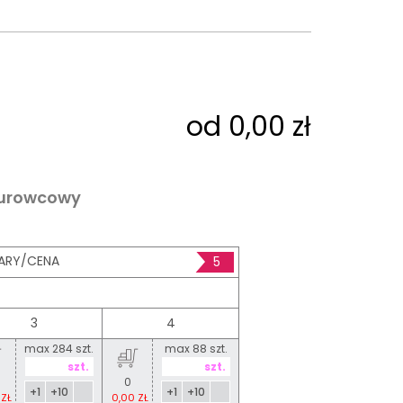
od 0,00 zł
surowcowy
ARY/CENA
5
3
4
max 284 szt.
max 88 szt.
0
+1
+10
+1
+10
 ZŁ
0,00 ZŁ