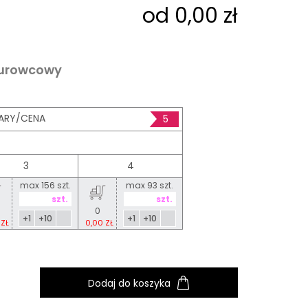
od 0,00 zł
surowcowy
ARY/CENA
5
3
4
max 156 szt.
max 93 szt.
0
+1
+10
+1
+10
 ZŁ
0,00 ZŁ
Dodaj do koszyka