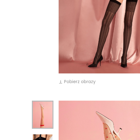
Pobierz obrazy
vertical_align_bottom