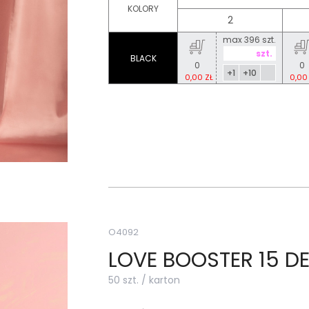
KOLORY
2
max 396 szt.
BLACK
0
0
+1
+10
0,00 ZŁ
0,00
O4092
LOVE BOOSTER 15 D
50 szt. / karton