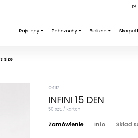
pl
Rajstopy
Pończochy
Bielizna
Skarpet
s size
O4112
INFINI 15 DEN
50 szt. / karton
Zamówienie
Info
Skład 