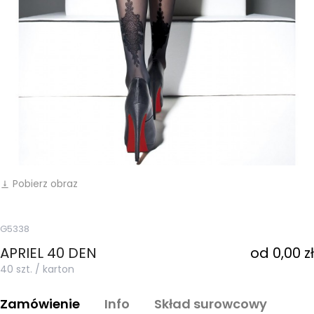
Pobierz obraz
vertical_align_bottom
G5338
APRIEL 40 DEN
od 0,00 zł
40 szt. / karton
Zamówienie
Info
Skład surowcowy