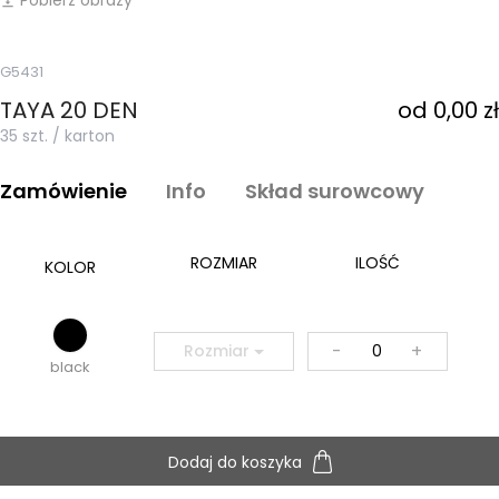
Pobierz obrazy
vertical_align_bottom
G5431
TAYA 20 DEN
od 0,00 zł
35 szt. / karton
Zamówienie
Info
Skład surowcowy
ROZMIAR
ILOŚĆ
KOLOR
-
+
Rozmiar
black
Dodaj do koszyka