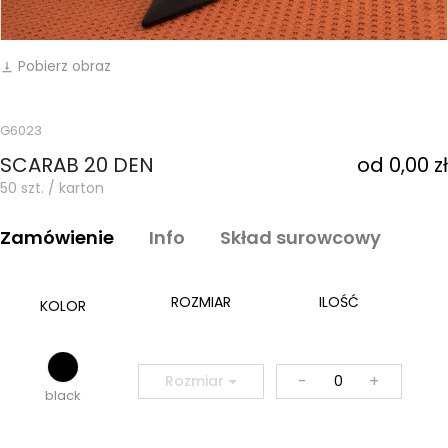
Pobierz obraz
vertical_align_bottom
G6023
SCARAB 20 DEN
od 0,00 zł
50 szt. / karton
Zamówienie
Info
Skład surowcowy
ROZMIAR
ILOŚĆ
KOLOR
-
+
Rozmiar
black