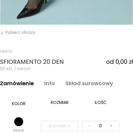
Pobierz obrazy
vertical_align_bottom
G5970
SFIORAMENTO 20 DEN
od 0,00 zł
50 szt. / karton
Zamówienie
Info
Skład surowcowy
ROZMIAR
ILOŚĆ
KOLOR
-
+
Rozmiar
black