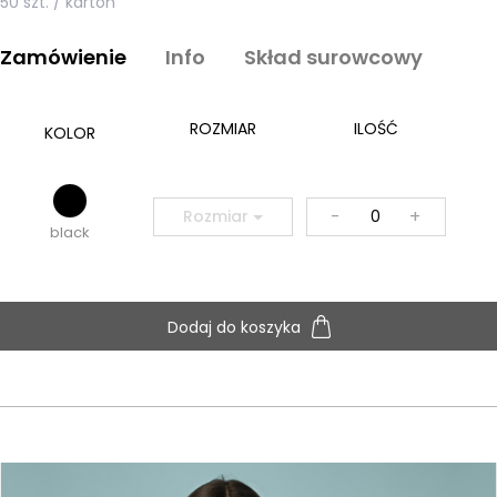
50 szt. / karton
Zamówienie
Info
Skład surowcowy
ROZMIAR
ILOŚĆ
KOLOR
-
+
Rozmiar
black
Dodaj do koszyka