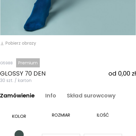
Pobierz obrazy
vertical_align_bottom
Premium
G5988
GLOSSY 70 DEN
od 0,00 zł
30 szt. / karton
Zamówienie
Info
Skład surowcowy
ROZMIAR
ILOŚĆ
KOLOR