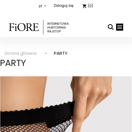
Zaloguj się
(0)
shopping_cart
Strona główna
PARTY

close
PARTY