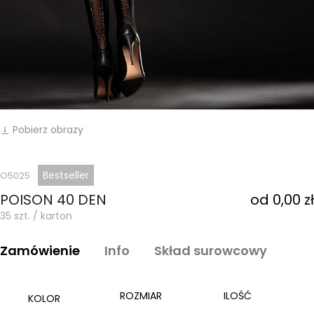
Pobierz obrazy
vertical_align_bottom
Bestseller
O5025
POISON 40 DEN
od 0,00 zł
35 szt. / karton
Zamówienie
Info
Skład surowcowy
ROZMIAR
ILOŚĆ
KOLOR