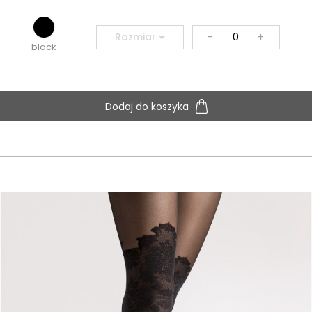
-
+
Rozmiar
black
Dodaj do koszyka