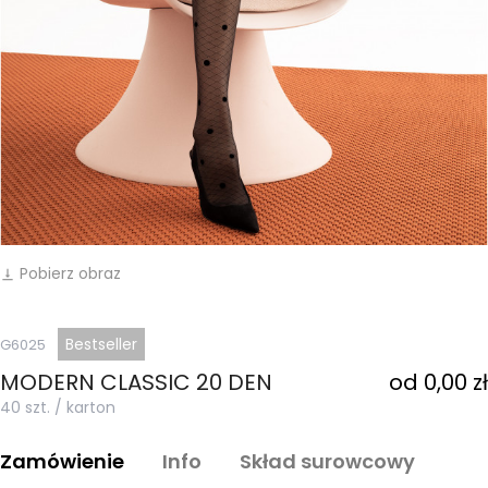
Pobierz obraz
vertical_align_bottom
Bestseller
G6025
MODERN CLASSIC 20 DEN
od 0,00 zł
40 szt. / karton
Zamówienie
Info
Skład surowcowy