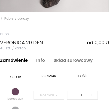
Pobierz obrazy
vertical_align_bottom
G5122
VERONICA 20 DEN
od 0,00 zł
40 szt. / karton
Zamówienie
Info
Skład surowcowy
ROZMIAR
ILOŚĆ
KOLOR
-
+
Rozmiar
bordeaux