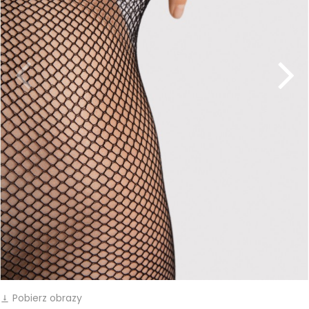
Pobierz obrazy
vertical_align_bottom