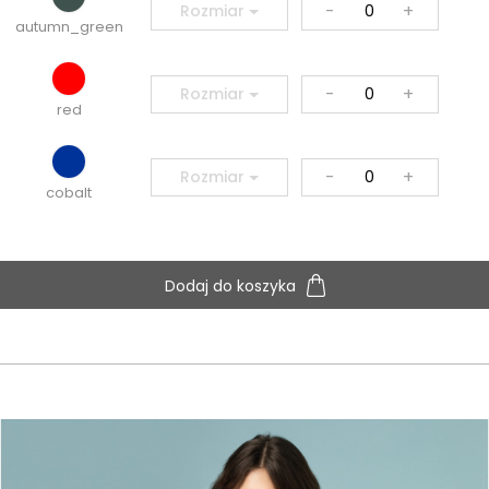
-
+
Rozmiar
autumn_green
-
+
Rozmiar
red
-
+
Rozmiar
cobalt
Dodaj do koszyka