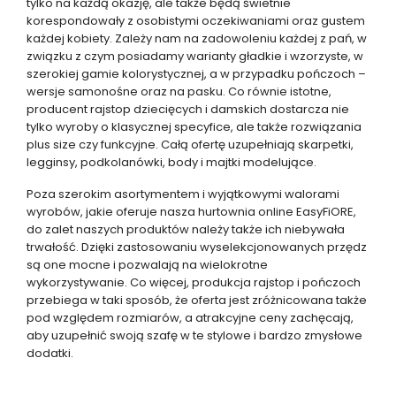
tylko na każdą okazję, ale także będą świetnie
korespondowały z osobistymi oczekiwaniami oraz gustem
każdej kobiety. Zależy nam na zadowoleniu każdej z pań, w
związku z czym posiadamy warianty gładkie i wzorzyste, w
szerokiej gamie kolorystycznej, a w przypadku pończoch –
wersje samonośne oraz na pasku. Co równie istotne,
producent rajstop dziecięcych i damskich dostarcza nie
tylko wyroby o klasycznej specyfice, ale także rozwiązania
plus size czy funkcyjne. Całą ofertę uzupełniają skarpetki,
legginsy, podkolanówki, body i majtki modelujące.
Poza szerokim asortymentem i wyjątkowymi walorami
wyrobów, jakie oferuje nasza hurtownia online EasyFiORE,
do zalet naszych produktów należy także ich niebywała
trwałość. Dzięki zastosowaniu wyselekcjonowanych przędz
są one mocne i pozwalają na wielokrotne
wykorzystywanie. Co więcej, produkcja rajstop i pończoch
przebiega w taki sposób, że oferta jest zróżnicowana także
pod względem rozmiarów, a atrakcyjne ceny zachęcają,
aby uzupełnić swoją szafę w te stylowe i bardzo zmysłowe
dodatki.