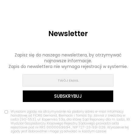
Newsletter
Zapisz się do naszego newslettera, by otrzymywać
najnowsze informacje.
Zapis do newslettera nie wymaga rejestracji w systemie.
Wyrażam zgodę na otrzymywanie na podany adres e-mail informacji
handlowej od FIORE Gernand, Biernacki i Tomas Sp. Jawna z siedzibą w
Łodzi (90-553), ul. Kopernika 53a, dla której Sąd Rejonowy dla m. Łodzi, XX
Wydział Gospodarczy Krajowego Rejestru Sądowego prowadzi akta
rejestrowe pod nr KRS 0000069694 , NIP 727-23-59-026. Wyrażenie tej
zgody jest dobrowolne i mogę ją odwołać w każdym czasie.