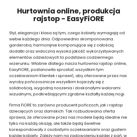
Hurtownia online, produkcja
rajstop - EasyFiORE
Styl, elegancja i klasa są tym, czego kobiety wymagają od
siebie każdego dnia. Odpowiednio skomponowana
garderoba, harmonijnie komponujące się z całością
dodatki oraz widoczna wysoka jakość wykorzystywanych
elementów odzieżowych to podstawa codziennego
wizerunku. Właśnie dlatego nasza hurtownia rajstop online,
EasyFiORE, postanowiła sprostać wszystkim tym
oczekiwaniom Klientek i sprawić, aby oferowane przez nas
wyroby pończosznicze wszystkim kojarzyły się z
solidnością, wygodną noszenia i doskonałymi walorami
wizualnymi, podkreślającymi zgrabne kształty każdej nogi.
Firma FiORE to zarówno producent pończoch, jak i rajstop
dziecięcych oraz damskich. Tak rozbudowana oferta
sprawia, że oferowane przez nas modele będą idealne nie
tylko na każdą okazję, ale także będą świetnie
korespondowały z osobistymi oczekiwaniami oraz gustem
każdej kobiety. Zależy nam na zadowoleniu każdej z pań, w