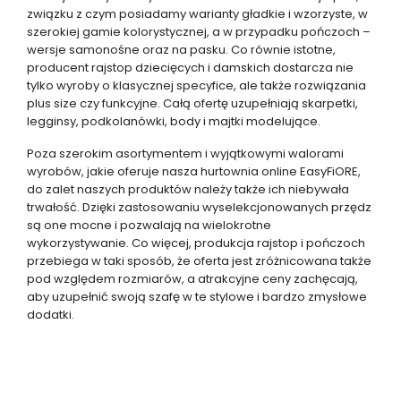
związku z czym posiadamy warianty gładkie i wzorzyste, w
szerokiej gamie kolorystycznej, a w przypadku pończoch –
wersje samonośne oraz na pasku. Co równie istotne,
producent rajstop dziecięcych i damskich dostarcza nie
tylko wyroby o klasycznej specyfice, ale także rozwiązania
plus size czy funkcyjne. Całą ofertę uzupełniają skarpetki,
legginsy, podkolanówki, body i majtki modelujące.
Poza szerokim asortymentem i wyjątkowymi walorami
wyrobów, jakie oferuje nasza hurtownia online EasyFiORE,
do zalet naszych produktów należy także ich niebywała
trwałość. Dzięki zastosowaniu wyselekcjonowanych przędz
są one mocne i pozwalają na wielokrotne
wykorzystywanie. Co więcej, produkcja rajstop i pończoch
przebiega w taki sposób, że oferta jest zróżnicowana także
pod względem rozmiarów, a atrakcyjne ceny zachęcają,
aby uzupełnić swoją szafę w te stylowe i bardzo zmysłowe
dodatki.