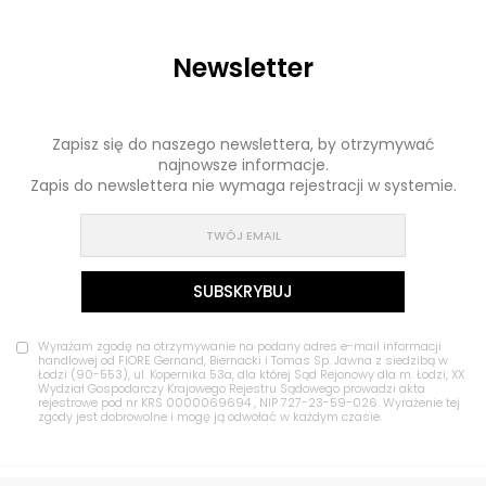
Newsletter
Zapisz się do naszego newslettera, by otrzymywać
najnowsze informacje.
Zapis do newslettera nie wymaga rejestracji w systemie.
Wyrażam zgodę na otrzymywanie na podany adres e-mail informacji
handlowej od FIORE Gernand, Biernacki i Tomas Sp. Jawna z siedzibą w
Łodzi (90-553), ul. Kopernika 53a, dla której Sąd Rejonowy dla m. Łodzi, XX
Wydział Gospodarczy Krajowego Rejestru Sądowego prowadzi akta
rejestrowe pod nr KRS 0000069694 , NIP 727-23-59-026. Wyrażenie tej
zgody jest dobrowolne i mogę ją odwołać w każdym czasie.