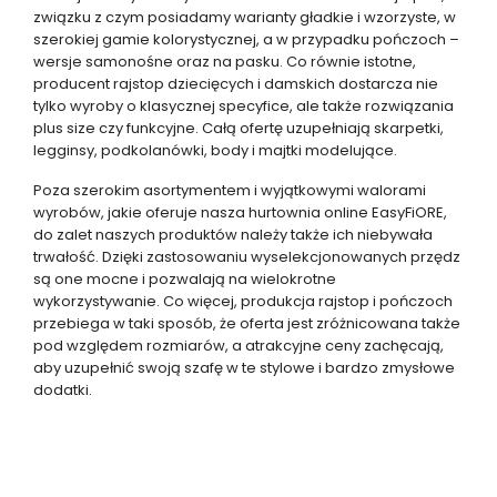
związku z czym posiadamy warianty gładkie i wzorzyste, w
szerokiej gamie kolorystycznej, a w przypadku pończoch –
wersje samonośne oraz na pasku. Co równie istotne,
producent rajstop dziecięcych i damskich dostarcza nie
tylko wyroby o klasycznej specyfice, ale także rozwiązania
plus size czy funkcyjne. Całą ofertę uzupełniają skarpetki,
legginsy, podkolanówki, body i majtki modelujące.
Poza szerokim asortymentem i wyjątkowymi walorami
wyrobów, jakie oferuje nasza hurtownia online EasyFiORE,
do zalet naszych produktów należy także ich niebywała
trwałość. Dzięki zastosowaniu wyselekcjonowanych przędz
są one mocne i pozwalają na wielokrotne
wykorzystywanie. Co więcej, produkcja rajstop i pończoch
przebiega w taki sposób, że oferta jest zróżnicowana także
pod względem rozmiarów, a atrakcyjne ceny zachęcają,
aby uzupełnić swoją szafę w te stylowe i bardzo zmysłowe
dodatki.