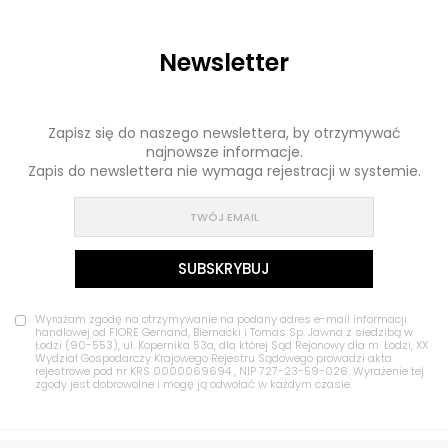
Newsletter
Zapisz się do naszego newslettera, by otrzymywać
najnowsze informacje.
Zapis do newslettera nie wymaga rejestracji w systemie.
Wyrażam zgodę na otrzymywanie na podany adres e-mail informacji
handlowej od FIORE Gernand, Biernacki i Tomas Sp. Jawna z siedzibą w
Łodzi (90-553), ul. Kopernika 53a, dla której Sąd Rejonowy dla m. Łodzi, XX
Wydział Gospodarczy Krajowego Rejestru Sądowego prowadzi akta
rejestrowe pod nr KRS 0000069694 , NIP 727-23-59-026. Wyrażenie tej
zgody jest dobrowolne i mogę ją odwołać w każdym czasie.