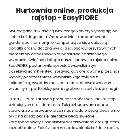
Hurtownia online, produkcja
rajstop - EasyFiORE
Styl, elegancja i klasa są tym, czego kobiety wymagają od
siebie każdego dnia. Odpowiednio skomponowana
garderoba, harmonijnie komponujące się z całością
dodatki oraz widoczna wysoka jakość wykorzystywanych
elementów odzieżowych to podstawa codziennego
wizerunku. Właśnie dlatego nasza hurtownia rajstop online,
EasyFiORE, postanowiła sprostać wszystkim tym
oczekiwaniom Klientek i sprawić, aby oferowane przez nas
wyroby pończosznicze wszystkim kojarzyły się z
solidnością, wygodną noszenia i doskonałymi walorami
wizualnymi, podkreślającymi zgrabne kształty każdej nogi.
Firma FiORE to zarówno producent pończoch, jak i rajstop
dziecięcych oraz damskich. Tak rozbudowana oferta
sprawia, że oferowane przez nas modele będą idealne nie
tylko na każdą okazję, ale także będą świetnie
korespondowały z osobistymi oczekiwaniami oraz gustem
każdej kobiety. Zależy nam na zadowoleniu każdej z pań, w