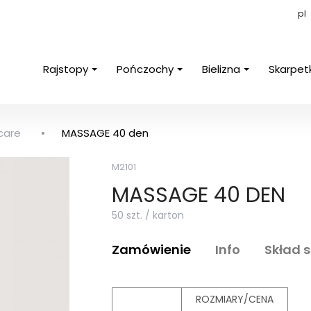
pl
Rajstopy
Pończochy
Bielizna
Skarpet
care
MASSAGE 40 den
M2101
MASSAGE 40 DEN
50 szt. / karton
Zamówienie
Info
Skład 
ROZMIARY/CENA