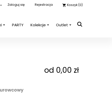
Zaloguj się
Rejestracja
Koszyk
(0)

shopping_cart
ki
PARTY
Kolekcje
Outlet
close

E-mail
Hasło
POKAŻ
od 0,00 zł
Nie pamiętasz hasła?
Zaloguj się
surowcowy