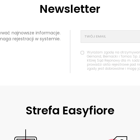
Newsletter
mywać najnowsze informacje.
maga rejestracji w systemie.
Wyrażam zgodę na otrzymywanie
Gernand, Biernacki i Tomas Sp. 
której Sąd Rejonowy dla m. Łod
prowadzi akta rejestrowe pod 
zgody jest dobrowolne i mogę j
Strefa Easyfiore