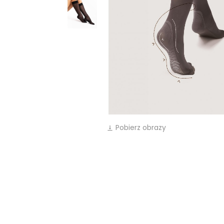
Pobierz obrazy
vertical_align_bottom