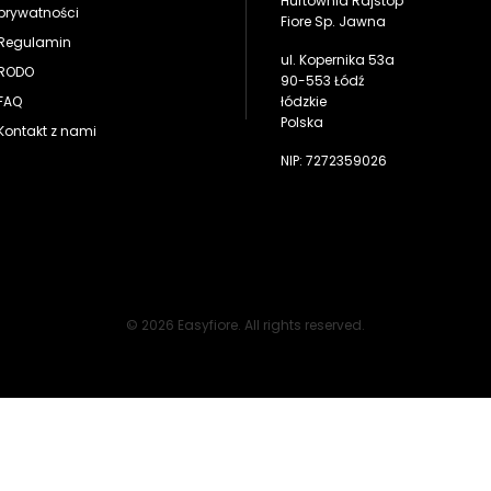
Hurtownia Rajstop
prywatności
Fiore Sp. Jawna
Regulamin
ul. Kopernika 53a
RODO
90-553 Łódź
FAQ
łódzkie
Polska
Kontakt z nami
NIP: 7272359026
© 2026 Easyfiore. All rights reserved.