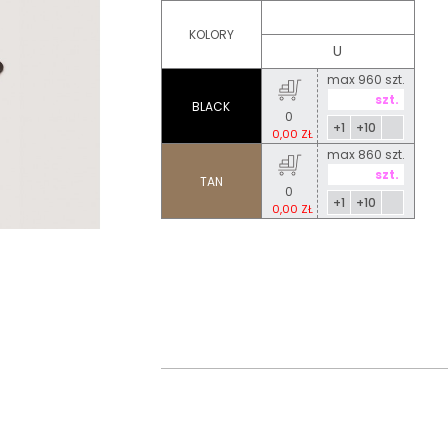
KOLORY
U
max 960 szt.
BLACK
0
+1
+10
0,00 ZŁ
max 860 szt.
TAN
0
+1
+10
0,00 ZŁ