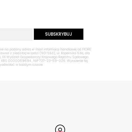
 na podany adres e-mail informacji handlowej od FIORE
Jawna z siedzibą w Łodzi (90-553), ul. Kopernika 53a, dla
zi, XX Wydział Gospodarczy Krajowego Rejestru Sądowego
nr KRS 0000069694 , NIP 727-23-59-026. Wyrażenie tej
ą odwołać w każdym czasie.