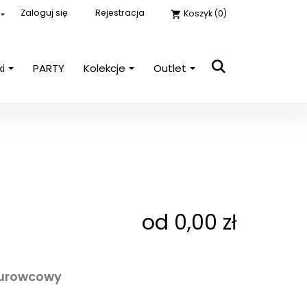
Zaloguj się
Rejestracja
Koszyk
(0)

shopping_cart
ki
PARTY
Kolekcje
Outlet
close

E-mail
Hasło
POKAŻ
Nie pamiętasz hasła?
od 0,00 zł
Zaloguj się
surowcowy