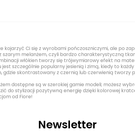
 kojarzyć Ci się z wyrobami pończoszniczymi, ale po zapo
 z szarym melanżem, czyli bardzo charakterystyczną tkani
ombinacji włókien tworzy się trójwymiarowy efekt na materia
est szczególnie popularny jesienią i zimą, kiedy to każdy
h, gdzie skontrastowany z czernią lub czerwienią tworzy
żem dostępne są w szerokiej gamie modeli; możesz wybrać,
zić do stylizacji pozytywną energię dzięki kolorowej krat
cjom od Fiore!
Newsletter