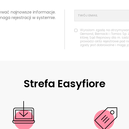
mywać najnowsze informacje.
maga rejestracji w systemie.
Wyrażam zgodę na otrzymywanie
Gernand, Biernacki i Tomas Sp. 
której Sąd Rejonowy dla m. Łod
prowadzi akta rejestrowe pod 
zgody jest dobrowolne i mogę j
Strefa Easyfiore