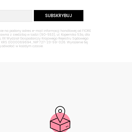
 na podany adres e-mail informacji handlowej od FIORE
Jawna z siedzibą w Łodzi (90-553), ul. Kopernika 53a, dla
zi, XX Wydział Gospodarczy Krajowego Rejestru Sądowego
nr KRS 0000069694 , NIP 727-23-59-026. Wyrażenie tej
ą odwołać w każdym czasie.