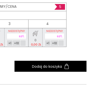
ARY/CENA
5
3
4
NIEDOSTĘPNY
NIEDOSTĘPNY
0
+1
+10
+1
+10
 ZŁ
0,00 ZŁ
Dodaj do koszyka