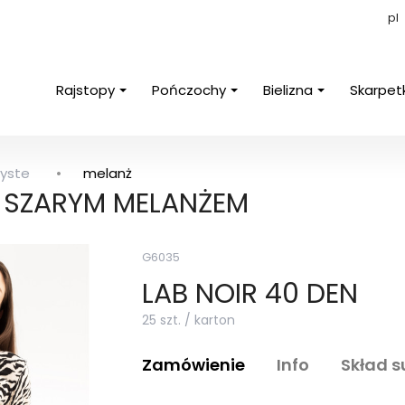
pl
Rajstopy
Pończochy
Bielizna
Skarpet
yste
melanż
 SZARYM MELANŻEM
G6035
LAB NOIR 40 DEN
25 szt. / karton
Zamówienie
Info
Skład 