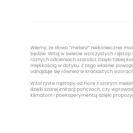
Wiemy, że słowo “melanż” niekoniecznie może
będzie. Witaj w świecie wzorzystych rajstop
różnych odcieniach szarości. Dzięki takiej k
miękkością w dotyku. Z tego właśnie powodu j
odnajduje się również w kraciastych wzorac
Wzorzyste rajstopy od Fiore z szarym melan
dzięki szarej imitacji pończoch, czy wprowad
klimatom i poeksperymentuj dzięki propozy