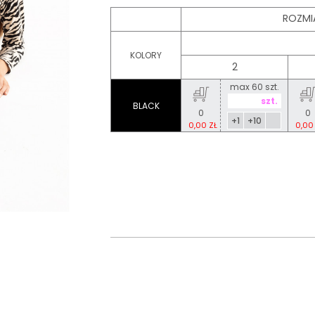
ROZMI
KOLORY
2
max 60 szt.
BLACK
0
0
+1
+10
0,00 ZŁ
0,00