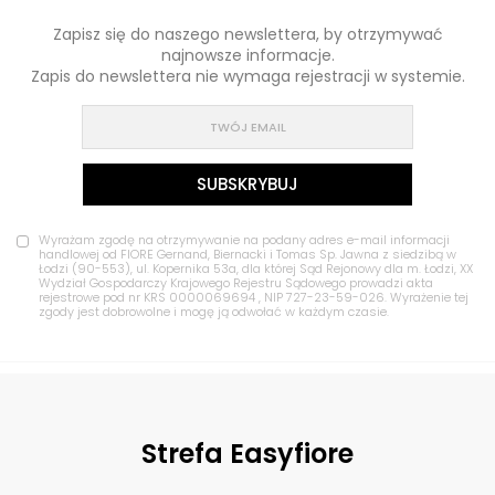
Zapisz się do naszego newslettera, by otrzymywać
najnowsze informacje.
Zapis do newslettera nie wymaga rejestracji w systemie.
Wyrażam zgodę na otrzymywanie na podany adres e-mail informacji
handlowej od FIORE Gernand, Biernacki i Tomas Sp. Jawna z siedzibą w
Łodzi (90-553), ul. Kopernika 53a, dla której Sąd Rejonowy dla m. Łodzi, XX
Wydział Gospodarczy Krajowego Rejestru Sądowego prowadzi akta
rejestrowe pod nr KRS 0000069694 , NIP 727-23-59-026. Wyrażenie tej
zgody jest dobrowolne i mogę ją odwołać w każdym czasie.
Strefa Easyfiore