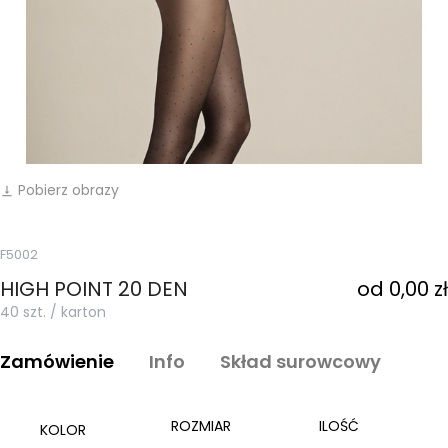
Pobierz obrazy
vertical_align_bottom
F5002
HIGH POINT 20 DEN
od 0,00 zł
40 szt. / karton
Zamówienie
Info
Skład surowcowy
ROZMIAR
ILOŚĆ
KOLOR