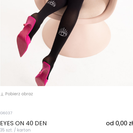
Pobierz obraz
vertical_align_bottom
G6037
EYES ON 40 DEN
od 0,00 zł
35 szt. / karton