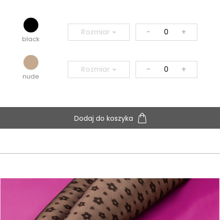
-
+
Rozmiar
black
-
+
Rozmiar
nude
Dodaj do koszyka