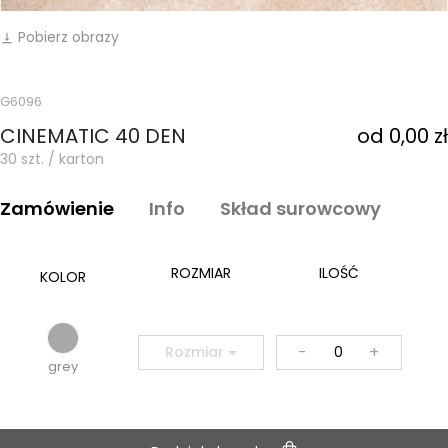
Pobierz obrazy
vertical_align_bottom
G6096
CINEMATIC 40 DEN
od 0,00 zł
30 szt. / karton
Zamówienie
Info
Skład surowcowy
ROZMIAR
ILOŚĆ
KOLOR
-
+
Rozmiar
grey