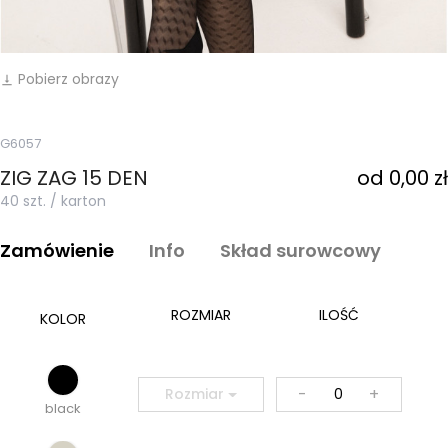
Pobierz obrazy
vertical_align_bottom
G6057
ZIG ZAG 15 DEN
od 0,00 zł
40 szt. / karton
Zamówienie
Info
Skład surowcowy
ROZMIAR
ILOŚĆ
KOLOR
-
+
Rozmiar
black