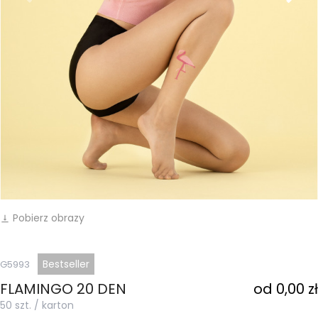
Pobierz obrazy
vertical_align_bottom
Bestseller
G5993
FLAMINGO 20 DEN
od 0,00 zł
50 szt. / karton