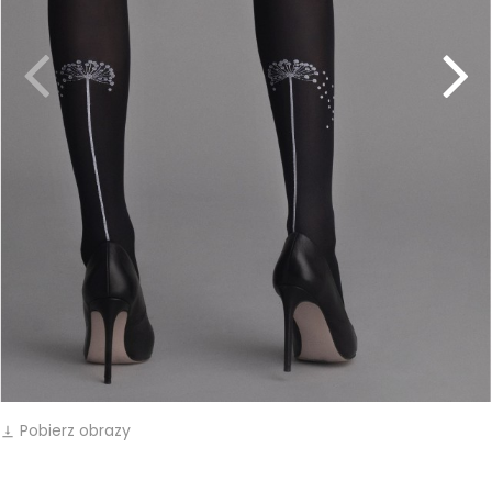
Pobierz obrazy
vertical_align_bottom