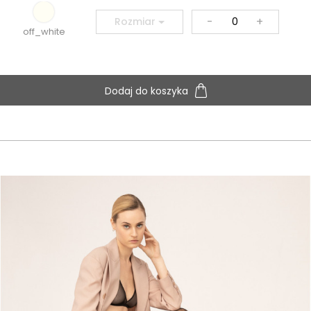
-
+
Rozmiar
off_white
Dodaj do koszyka