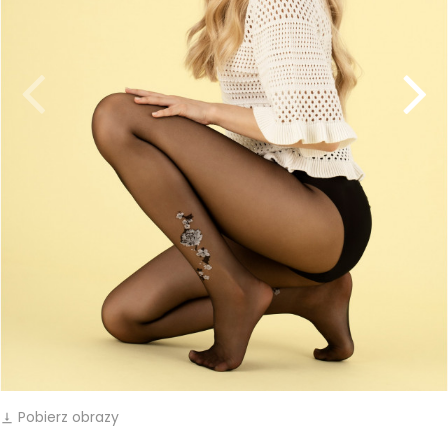
Pobierz obrazy
vertical_align_bottom