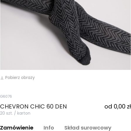
Pobierz obrazy
vertical_align_bottom
G6076
CHEVRON CHIC 60 DEN
od 0,00 zł
20 szt. / karton
Zamówienie
Info
Skład surowcowy