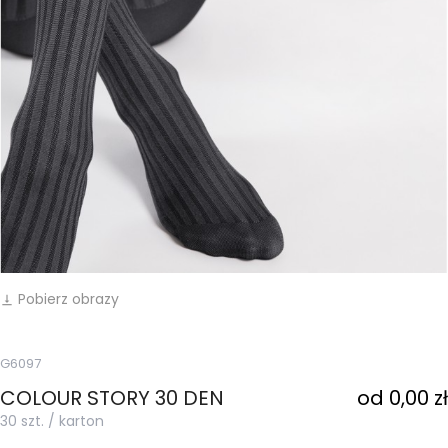
Pobierz obrazy
vertical_align_bottom
G6097
COLOUR STORY 30 DEN
od 0,00 zł
30 szt. / karton