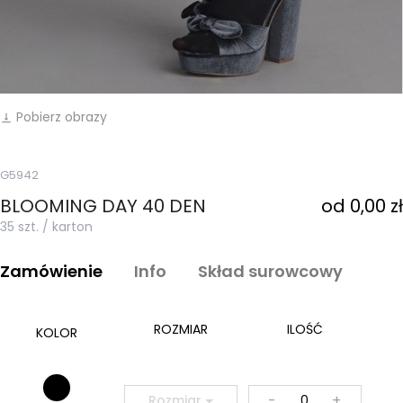
Pobierz obrazy
vertical_align_bottom
G5942
BLOOMING DAY 40 DEN
od 0,00 zł
35 szt. / karton
Zamówienie
Info
Skład surowcowy
ROZMIAR
ILOŚĆ
KOLOR
-
+
Rozmiar