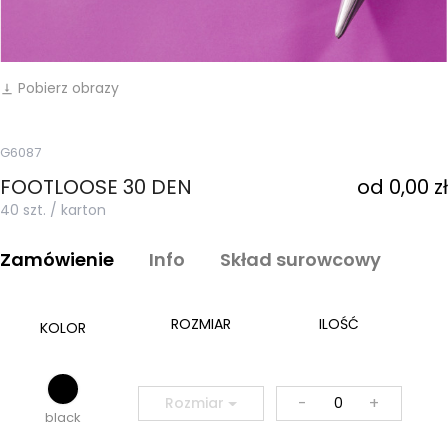
Pobierz obrazy
vertical_align_bottom
G6087
FOOTLOOSE 30 DEN
od 0,00 zł
40 szt. / karton
Zamówienie
Info
Skład surowcowy
ROZMIAR
ILOŚĆ
KOLOR
-
+
Rozmiar
black