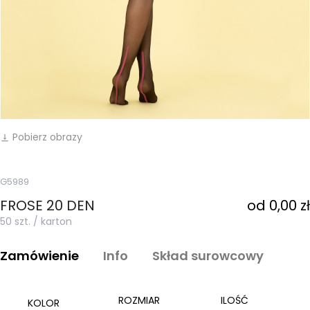
Pobierz obrazy
vertical_align_bottom
G5989
FROSE 20 DEN
od 0,00 zł
50 szt. / karton
Zamówienie
Info
Skład surowcowy
ROZMIAR
ILOŚĆ
KOLOR