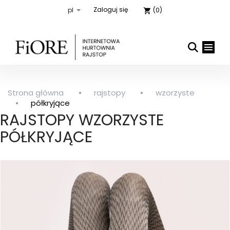
Zaloguj się
(0)
shopping_cart
Strona główna
rajstopy
wzorzyste

close
półkryjące
RAJSTOPY WZORZYSTE
PÓŁKRYJĄCE