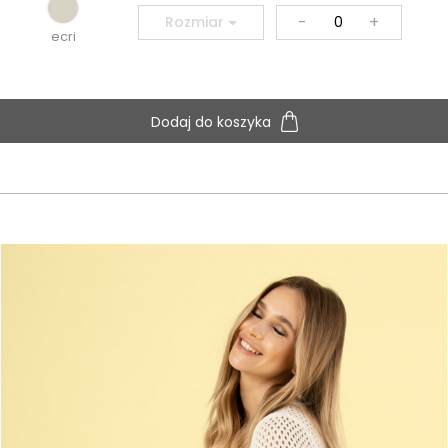
-
+
Rozmiar
ecri
Dodaj do koszyka