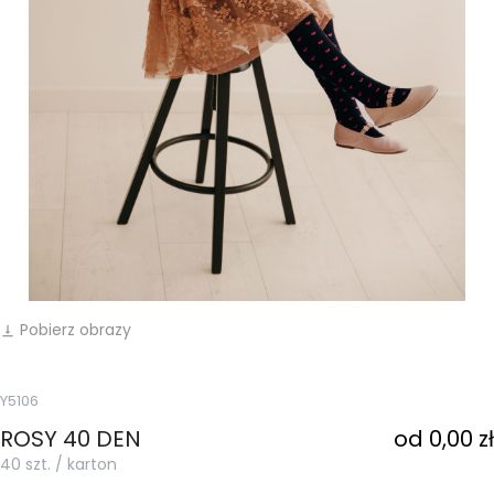
Pobierz obrazy
vertical_align_bottom
Y5106
ROSY 40 DEN
od 0,00 zł
40 szt. / karton