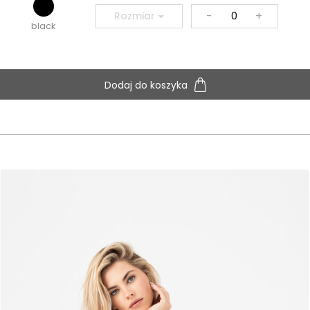
-
+
Rozmiar
black
Dodaj do koszyka