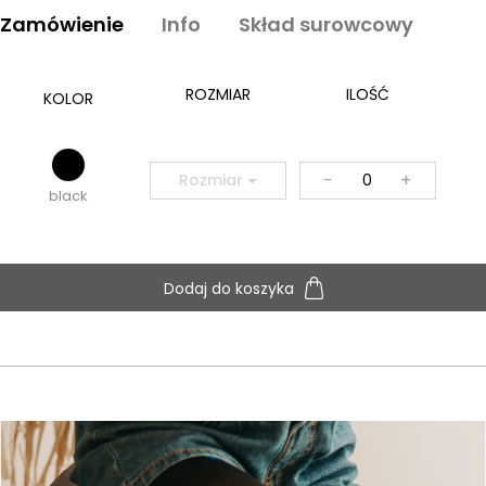
Zamówienie
Info
Skład surowcowy
ROZMIAR
ILOŚĆ
KOLOR
-
+
Rozmiar
black
Dodaj do koszyka