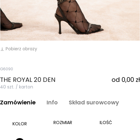
Pobierz obrazy
vertical_align_bottom
G6090
THE ROYAL 20 DEN
od 0,00 zł
40 szt. / karton
Zamówienie
Info
Skład surowcowy
ROZMIAR
ILOŚĆ
KOLOR