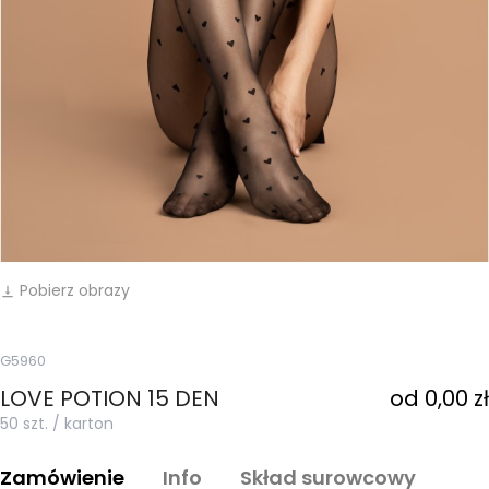
Pobierz obrazy
vertical_align_bottom
G5960
LOVE POTION 15 DEN
od 0,00 zł
50 szt. / karton
Zamówienie
Info
Skład surowcowy