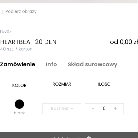
Pobierz obrazy
vertical_align_bottom
F5007
HEARTBEAT 20 DEN
od 0,00 zł
40 szt. / karton
Zamówienie
Info
Skład surowcowy
ROZMIAR
ILOŚĆ
KOLOR
-
+
Rozmiar
black