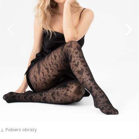
Pobierz obrazy
vertical_align_bottom