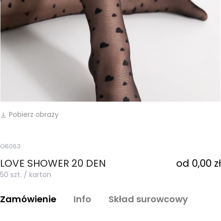
Pobierz obrazy
vertical_align_bottom
G6063
LOVE SHOWER 20 DEN
od 0,00 zł
50 szt. / karton
Zamówienie
Info
Skład surowcowy