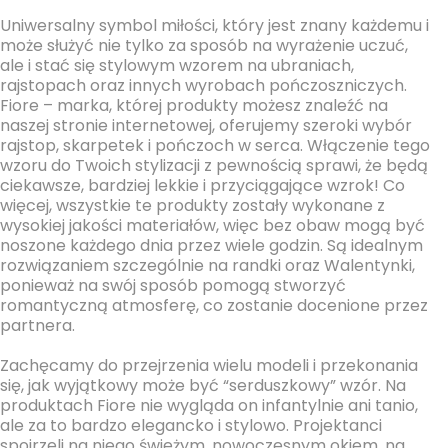
Uniwersalny symbol miłości, który jest znany każdemu i
może służyć nie tylko za sposób na wyrażenie uczuć,
ale i stać się stylowym wzorem na ubraniach,
rajstopach oraz innych wyrobach pończoszniczych.
Fiore – marka, której produkty możesz znaleźć na
naszej stronie internetowej, oferujemy szeroki wybór
rajstop, skarpetek i pończoch w serca. Włączenie tego
wzoru do Twoich stylizacji z pewnością sprawi, że będą
ciekawsze, bardziej lekkie i przyciągające wzrok! Co
więcej, wszystkie te produkty zostały wykonane z
wysokiej jakości materiałów, więc bez obaw mogą być
noszone każdego dnia przez wiele godzin. Są idealnym
rozwiązaniem szczególnie na randki oraz Walentynki,
ponieważ na swój sposób pomogą stworzyć
romantyczną atmosferę, co zostanie docenione przez
partnera.
Zachęcamy do przejrzenia wielu modeli i przekonania
się, jak wyjątkowy może być “serduszkowy” wzór. Na
produktach Fiore nie wygląda on infantylnie ani tanio,
ale za to bardzo elegancko i stylowo. Projektanci
spojrzeli na niego świeżym, nowoczesnym okiem, na