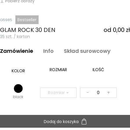
Pobierz obrazy
vertical_align_bottom
Bestseller
G5985
GLAM ROCK 30 DEN
od 0,00 zł
35 szt. / karton
Zamówienie
Info
Skład surowcowy
ROZMIAR
ILOŚĆ
KOLOR
-
+
Rozmiar
black
Dodaj do koszyka