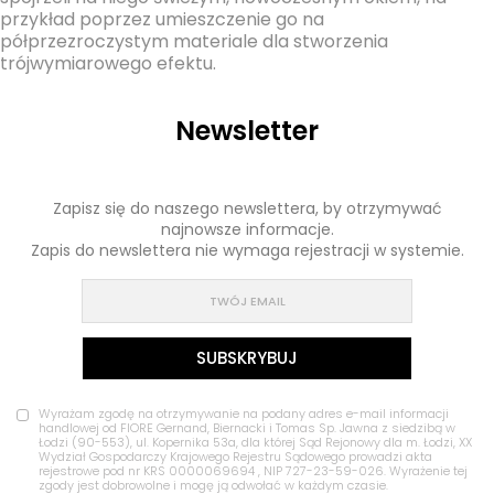
przykład poprzez umieszczenie go na
półprzezroczystym materiale dla stworzenia
trójwymiarowego efektu.
Newsletter
Zapisz się do naszego newslettera, by otrzymywać
najnowsze informacje.
Zapis do newslettera nie wymaga rejestracji w systemie.
Wyrażam zgodę na otrzymywanie na podany adres e-mail informacji
handlowej od FIORE Gernand, Biernacki i Tomas Sp. Jawna z siedzibą w
Łodzi (90-553), ul. Kopernika 53a, dla której Sąd Rejonowy dla m. Łodzi, XX
Wydział Gospodarczy Krajowego Rejestru Sądowego prowadzi akta
rejestrowe pod nr KRS 0000069694 , NIP 727-23-59-026. Wyrażenie tej
zgody jest dobrowolne i mogę ją odwołać w każdym czasie.