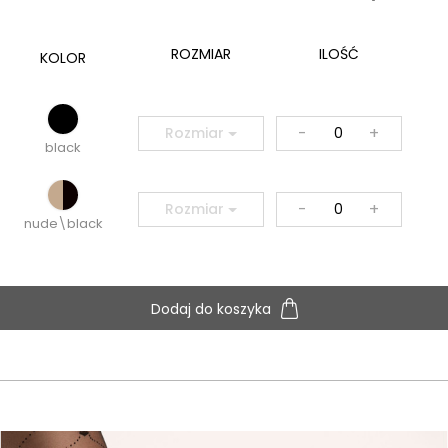
ROZMIAR
ILOŚĆ
KOLOR
-
+
Rozmiar
black
-
+
Rozmiar
nude\black
Dodaj do koszyka