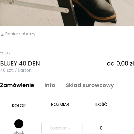
Pobierz obrazy
vertical_align_bottom
Y5107
BLUEY 40 DEN
od 0,00 zł
40 szt. / karton
Zamówienie
Info
Skład surowcowy
ROZMIAR
ILOŚĆ
KOLOR
-
+
Rozmiar
black