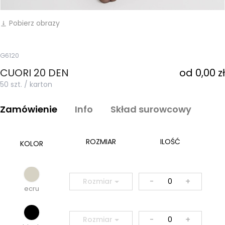
Pobierz obrazy
vertical_align_bottom
G6120
CUORI 20 DEN
od 0,00 zł
50 szt. / karton
Zamówienie
Info
Skład surowcowy
ROZMIAR
ILOŚĆ
KOLOR
-
+
Rozmiar
ecru
-
+
Rozmiar