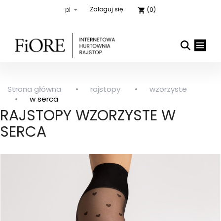
Zaloguj się
(0)
shopping_cart
Strona główna
rajstopy
wzorzyste

close
w serca
RAJSTOPY WZORZYSTE W
SERCA