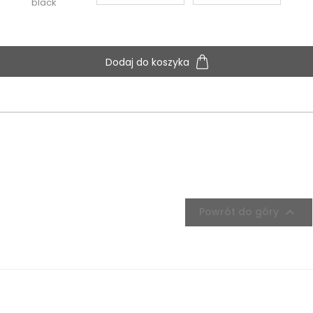
black
Dodaj do koszyka

Powrót do góry