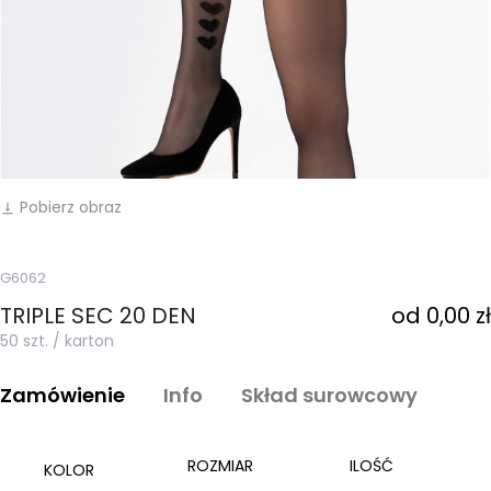
Pobierz obraz
vertical_align_bottom
G6062
TRIPLE SEC 20 DEN
od 0,00 zł
50 szt. / karton
Zamówienie
Info
Skład surowcowy
ROZMIAR
ILOŚĆ
KOLOR