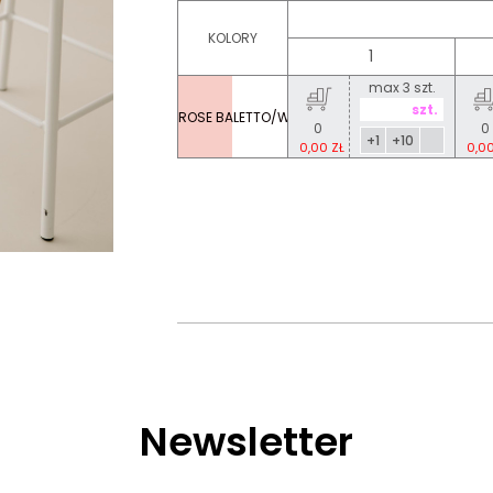
KOLORY
1
max 3 szt.
ROSE BALETTO/WHITE
0
0
+1
+10
0,00 ZŁ
0,00
Newsletter