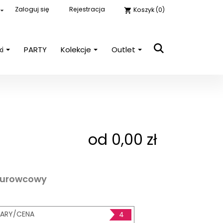
Zaloguj się
Rejestracja
Koszyk
(0)

shopping_cart
ki
PARTY
Kolekcje
Outlet
close

E-mail
Hasło
POKAŻ
od 0,00 zł
Nie pamiętasz hasła?
Zaloguj się
surowcowy
ARY/CENA
4