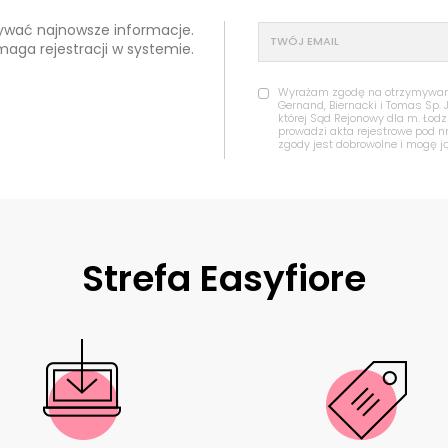
mywać najnowsze informacje.
maga rejestracji w systemie.
Wyrażam zgodę na otrzymywanie
Gernand, Biernacki i Tomas Sp. 
której Sąd Rejonowy dla m. Łod
prowadzi akta rejestrowe pod 
zgody jest dobrowolne i mogę j
Strefa Easyfiore