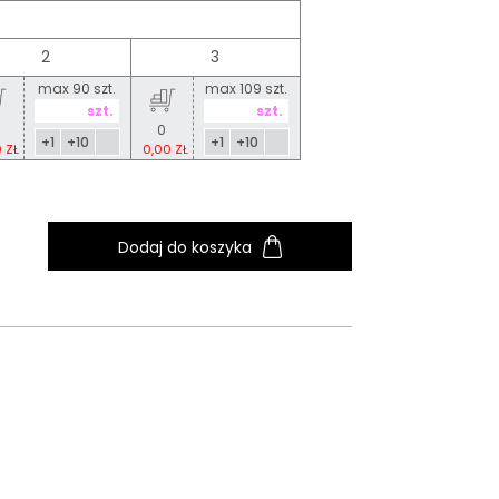
2
3
max 90 szt.
max 109 szt.
0
+1
+10
+1
+10
 ZŁ
0,00 ZŁ
Dodaj do koszyka