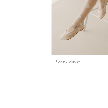
Pobierz obrazy
vertical_align_bottom