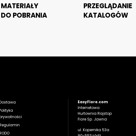
MATERIAŁY
PRZEGLĄDANIE
DO POBRANIA
KATALOGÓW
EasyFiore.com
Dostawa
Internetowa
Polityka
Hurtownia Rajstop
prywatności
Fiore Sp. Jawna
Regulamin
ul. Kopernika 53a
RODO
90-553 Łódź