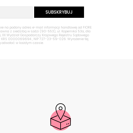
 na podany adres e-mail informacji handlowej od FIORE
Jawna z siedzibą w Łodzi (90-553), ul. Kopernika 53a, dla
zi, XX Wydział Gospodarczy Krajowego Rejestru Sądowego
nr KRS 0000069694 , NIP 727-23-59-026. Wyrażenie tej
ą odwołać w każdym czasie.