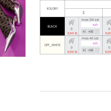
KOLORY
2
max 214 szt.
BLACK
0
0
+1
+10
0,00 ZŁ
0,00
max 40 szt.
OFF_WHITE
0
0
+1
+10
0,00 ZŁ
0,00