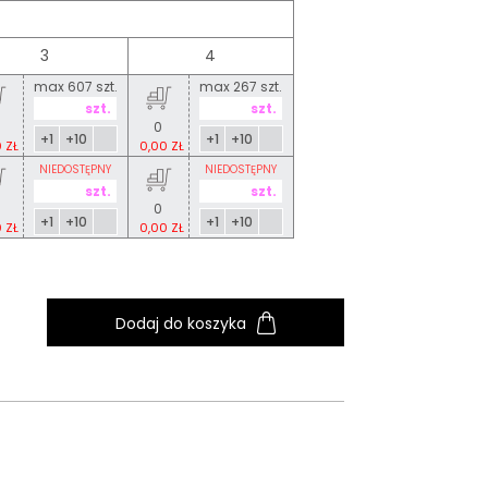
3
4
max 607 szt.
max 267 szt.
0
+1
+10
+1
+10
 ZŁ
0,00 ZŁ
NIEDOSTĘPNY
NIEDOSTĘPNY
0
+1
+10
+1
+10
 ZŁ
0,00 ZŁ
Dodaj do koszyka