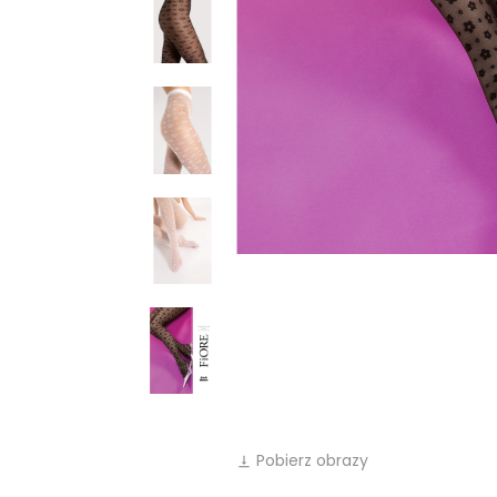
Pobierz obrazy
vertical_align_bottom