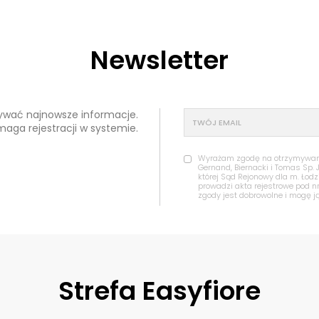
Newsletter
mywać najnowsze informacje.
maga rejestracji w systemie.
Wyrażam zgodę na otrzymywanie
Gernand, Biernacki i Tomas Sp. 
której Sąd Rejonowy dla m. Łod
prowadzi akta rejestrowe pod 
zgody jest dobrowolne i mogę j
Strefa Easyfiore