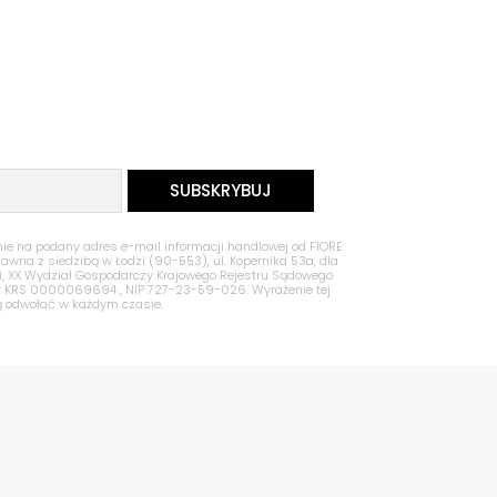
 na podany adres e-mail informacji handlowej od FIORE
Jawna z siedzibą w Łodzi (90-553), ul. Kopernika 53a, dla
zi, XX Wydział Gospodarczy Krajowego Rejestru Sądowego
nr KRS 0000069694 , NIP 727-23-59-026. Wyrażenie tej
ą odwołać w każdym czasie.