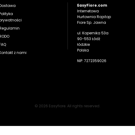
EasyFiore.com
Dostawa
Internetowa
Polityka
Hurtownia Rajstop
prywatności
Fiore Sp. Jawna
Regulamin
ul. Kopernika 53a
RODO
90-553 Łódź
FAQ
łódzkie
Polska
Kontakt z nami
NIP: 7272359026
© 2026 Easyfiore. All rights reserved.