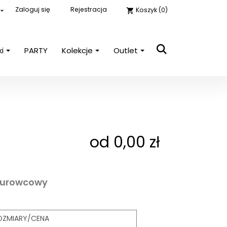
Zaloguj się
Rejestracja
Koszyk
(0)

shopping_cart
ki
PARTY
Kolekcje
Outlet
close

E-mail
Hasło
POKAŻ
od 0,00 zł
Nie pamiętasz hasła?
Zaloguj się
surowcowy
OZMIARY/CENA