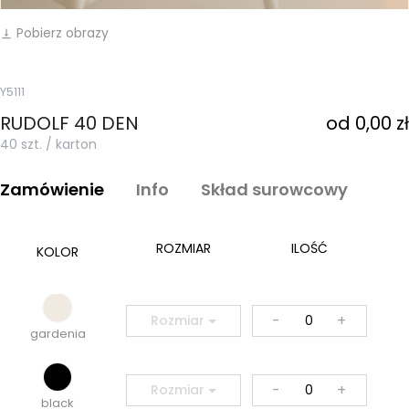
Pobierz obrazy
vertical_align_bottom
Y5111
RUDOLF 40 DEN
od 0,00 zł
40 szt. / karton
Zamówienie
Info
Skład surowcowy
ROZMIAR
ILOŚĆ
KOLOR
-
+
Rozmiar
gardenia
-
+
Rozmiar
black