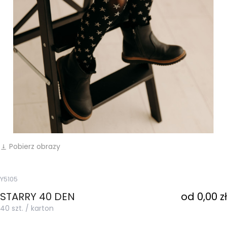
Pobierz obrazy
vertical_align_bottom
Y5105
STARRY 40 DEN
od 0,00 zł
40 szt. / karton