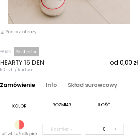
Pobierz obrazy
vertical_align_bottom
Bestseller
Y5100
HEARTY 15 DEN
od 0,00 zł
50 szt. / karton
Zamówienie
Info
Skład surowcowy
ROZMIAR
ILOŚĆ
KOLOR
-
+
Rozmiar
off white/milk pink