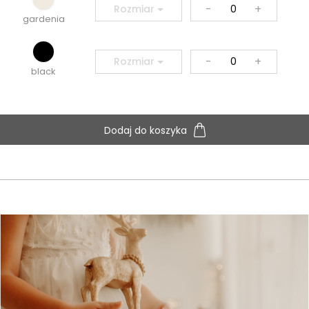
-
+
Rozmiar
gardenia
-
+
Rozmiar
black
Dodaj do koszyka