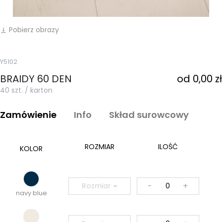
Pobierz obrazy
vertical_align_bottom
Y5102
BRAIDY 60 DEN
od 0,00 zł
40 szt. / karton
Zamówienie
Info
Skład surowcowy
ROZMIAR
ILOŚĆ
KOLOR
-
+
Rozmiar
navy blue