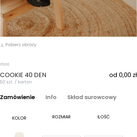
Pobierz obrazy
vertical_align_bottom
Y5110
COOKIE 40 DEN
od 0,00 zł
50 szt. / karton
Zamówienie
Info
Skład surowcowy
ROZMIAR
ILOŚĆ
KOLOR