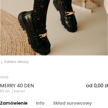
Pobierz obrazy
vertical_align_bottom
Y5109
MERRY 40 DEN
od 0,00 zł
50 szt. / karton
Zamówienie
Info
Skład surowcowy