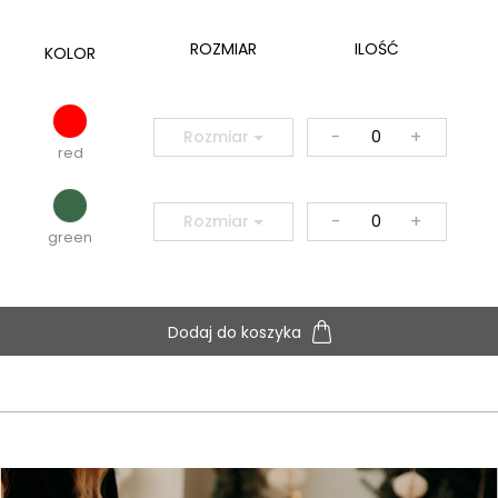
ROZMIAR
ILOŚĆ
KOLOR
-
+
Rozmiar
red
-
+
Rozmiar
green
Dodaj do koszyka