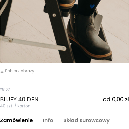
Pobierz obrazy
vertical_align_bottom
Y5107
BLUEY 40 DEN
od 0,00 zł
40 szt. / karton
Zamówienie
Info
Skład surowcowy