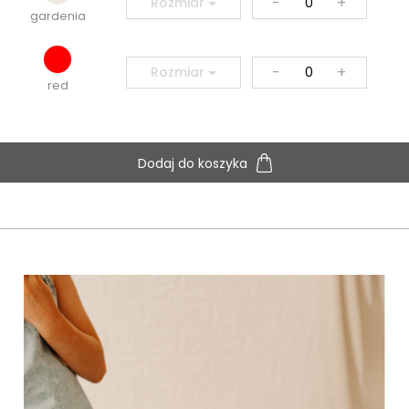
-
+
Rozmiar
gardenia
-
+
Rozmiar
red
Dodaj do koszyka