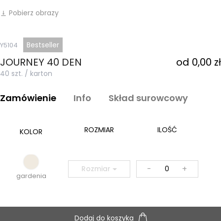
Pobierz obrazy
vertical_align_bottom
Bestseller
Y5104
JOURNEY 40 DEN
od 0,00 zł
40 szt. / karton
Zamówienie
Info
Skład surowcowy
ROZMIAR
ILOŚĆ
KOLOR
-
+
Rozmiar
gardenia
Dodaj do koszyka