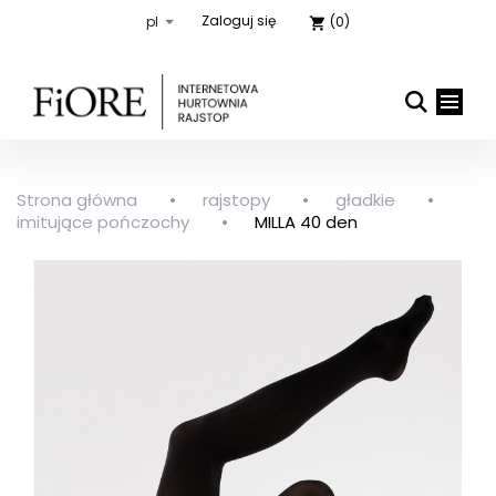
Zaloguj się
(0)
shopping_cart
Strona główna
rajstopy
gładkie

close
imitujące pończochy
MILLA 40 den