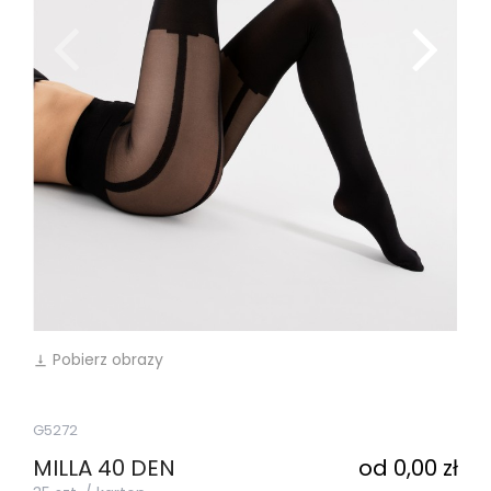
Pobierz obrazy
vertical_align_bottom
G5272
MILLA 40 DEN
od 0,00 zł