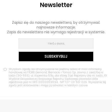
Newsletter
Zapisz się do naszego newslettera, by otrzymywać
najnowsze informacje.
Zapis do newslettera nie wymaga rejestracji w systemie.
Wyrażam zgodę na otrzymywanie na podany adres e-mail informacji
handlowej od FIORE Gernand, Biernacki i Tomas Sp. Jawna z siedzibą w
Łodzi (90-553), ul. Kopernika 53a, dla której Sąd Rejonowy dla m. Łodzi, XX
Wydział Gospodarczy Krajowego Rejestru Sądowego prowadzi akta
rejestrowe pod nr KRS 0000069694 , NIP 727-23-59-026. Wyrażenie tej
zgody jest dobrowolne i mogę ją odwołać w każdym czasie.