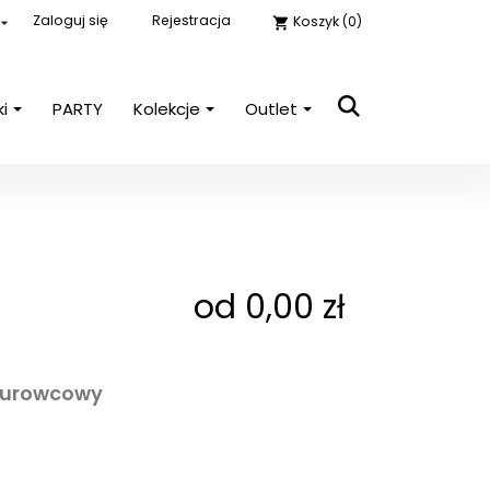
Zaloguj się
Rejestracja
Koszyk
(0)

shopping_cart
ki
PARTY
Kolekcje
Outlet
close

E-mail
Hasło
POKAŻ
od 0,00 zł
Nie pamiętasz hasła?
Zaloguj się
surowcowy