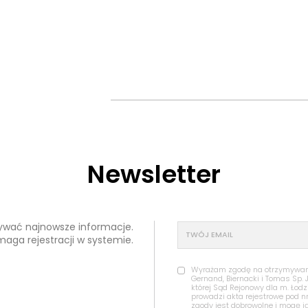
Newsletter
mywać najnowsze informacje.
maga rejestracji w systemie.
Wyrażam zgodę na otrzymywanie
Gernand, Biernacki i Tomas Sp. 
której Sąd Rejonowy dla m. Łod
prowadzi akta rejestrowe pod 
zgody jest dobrowolne i mogę j