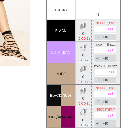
KOLORY
U
NIEDOSTĘPNY
BLACK
0
+1
+10
0,00 ZŁ
max 148 szt.
LIGHT LILAC
0
+1
+10
0,00 ZŁ
max 1000 szt.
NUDE
0
+1
+10
0,00 ZŁ
NIEDOSTĘPNY
BLACK/NUDE
0
+1
+10
0,00 ZŁ
NIEDOSTĘPNY
NUDE/AMARANT
0
+1
+10
0,00 ZŁ