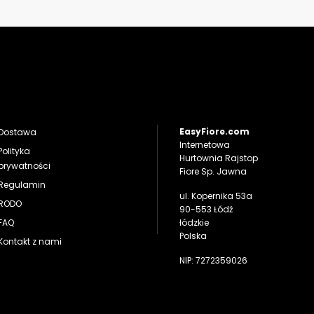
EasyFiore.com
Dostawa
Internetowa
Polityka
Hurtownia Rajstop
prywatności
Fiore Sp. Jawna
Regulamin
ul. Kopernika 53a
RODO
90-553 Łódź
FAQ
łódzkie
Polska
Kontakt z nami
NIP: 7272359026