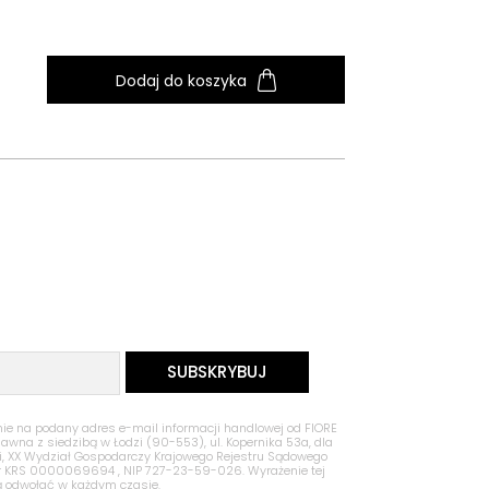
Dodaj do koszyka
 na podany adres e-mail informacji handlowej od FIORE
Jawna z siedzibą w Łodzi (90-553), ul. Kopernika 53a, dla
zi, XX Wydział Gospodarczy Krajowego Rejestru Sądowego
nr KRS 0000069694 , NIP 727-23-59-026. Wyrażenie tej
ą odwołać w każdym czasie.