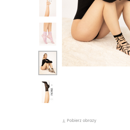
Pobierz obrazy
vertical_align_bottom