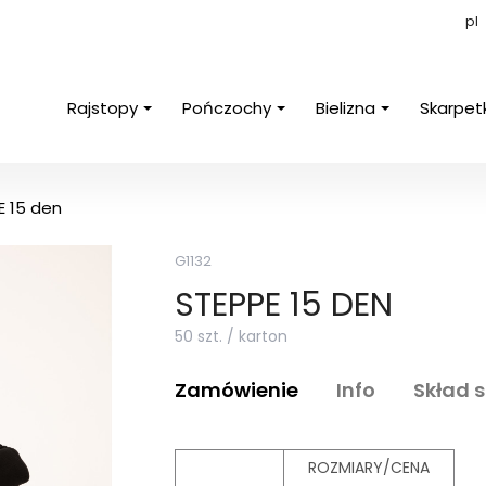
pl
Rajstopy
Pończochy
Bielizna
Skarpet
E 15 den
G1132
STEPPE 15 DEN
50 szt. / karton
Zamówienie
Info
Skład 
ROZMIARY/CENA