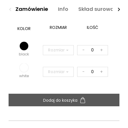
Zamówienie
Info
Skład surowcowy
navigate_before
navigate_next
ROZMIAR
ILOŚĆ
KOLOR
-
+
Rozmiar
black
-
+
Rozmiar
white
Dodaj do koszyka