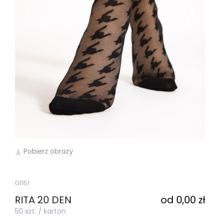
Pobierz obrazy
vertical_align_bottom
G1151
RITA 20 DEN
od 0,00 zł
50 szt. / karton