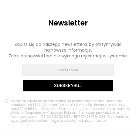
Newsletter
Zapisz się do naszego newslettera, by otrzymywać
najnowsze informacje.
Zapis do newslettera nie wymaga rejestracji w systemie.
Wyrażam zgodę na otrzymywanie na podany adres e-mail informacji
handlowej od FIORE Gernand, Biernacki i Tomas Sp. Jawna z siedzibą w
Łodzi (90-553), ul. Kopernika 53a, dla której Sąd Rejonowy dla m. Łodzi, XX
Wydział Gospodarczy Krajowego Rejestru Sądowego prowadzi akta
rejestrowe pod nr KRS 0000069694 , NIP 727-23-59-026. Wyrażenie tej
zgody jest dobrowolne i mogę ją odwołać w każdym czasie.