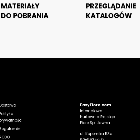
MATERIAŁY
PRZEGLĄDANIE
DO POBRANIA
KATALOGÓW
EasyFiore.com
Dostawa
Internetowa
Polityka
Hurtownia Rajstop
prywatności
Fiore Sp. Jawna
Regulamin
ul. Kopernika 53a
RODO
90-553 Łódź