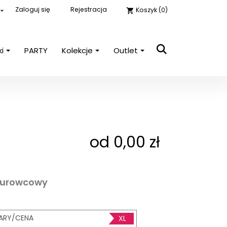
Zaloguj się
Rejestracja
Koszyk
(0)

shopping_cart
ki
PARTY
Kolekcje
Outlet
close

E-mail
Hasło
POKAŻ
od 0,00 zł
Nie pamiętasz hasła?
Zaloguj się
surowcowy
ARY/CENA
XL