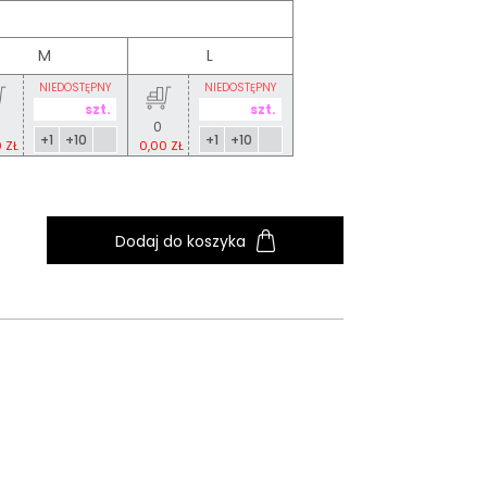
M
L
NIEDOSTĘPNY
NIEDOSTĘPNY
0
+1
+10
+1
+10
 ZŁ
0,00 ZŁ
Dodaj do koszyka