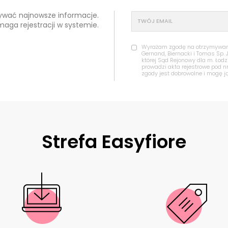
mywać najnowsze informacje.
maga rejestracji w systemie.
Wyrażam zgodę na otrzymywanie
Gernand, Biernacki i Tomas Sp. 
której Sąd Rejonowy dla m. Łod
prowadzi akta rejestrowe pod 
zgody jest dobrowolne i mogę j
Strefa Easyfiore