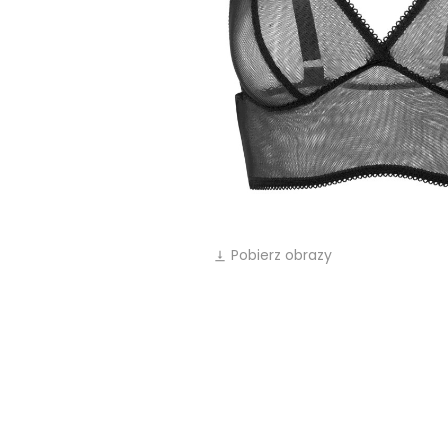
Pobierz obrazy
vertical_align_bottom