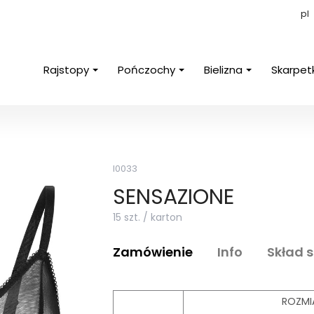
pl
Rajstopy
Pończochy
Bielizna
Skarpet
I0033
SENSAZIONE
15 szt. / karton
Zamówienie
Info
Skład 
ROZMI