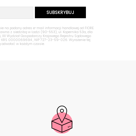
 na podany adres e-mail informacji handlowej od FIORE
Jawna z siedzibą w Łodzi (90-553), ul. Kopernika 53a, dla
zi, XX Wydział Gospodarczy Krajowego Rejestru Sądowego
nr KRS 0000069694 , NIP 727-23-59-026. Wyrażenie tej
ą odwołać w każdym czasie.