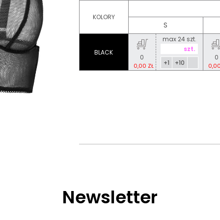
KOLORY
S
max 24 szt.
BLACK
0
0
+1
+10
0,00 ZŁ
0,00
Newsletter