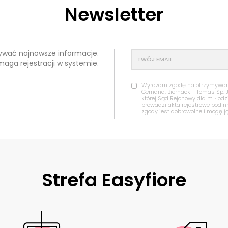
Newsletter
mywać najnowsze informacje.
maga rejestracji w systemie.
Wyrażam zgodę na otrzymywanie
Gernand, Biernacki i Tomas Sp. 
której Sąd Rejonowy dla m. Łod
prowadzi akta rejestrowe pod 
zgody jest dobrowolne i mogę j
Strefa Easyfiore