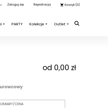
Zaloguj się
Rejestracja
Koszyk
(0)

shopping_cart
ki
PARTY
Kolekcje
Outlet
close

E-mail
Hasło
POKAŻ
od 0,00 zł
Nie pamiętasz hasła?
Zaloguj się
surowcowy
OZMIARY/CENA