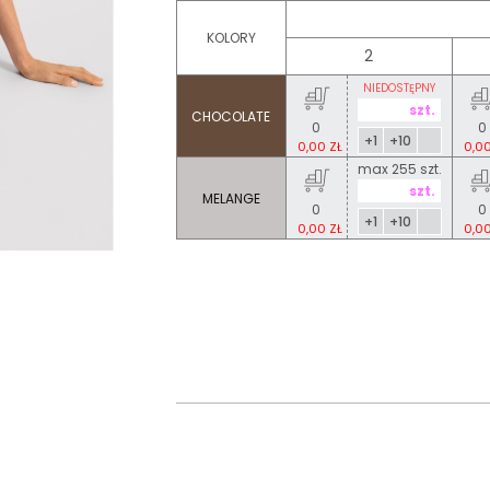
KOLORY
2
NIEDOSTĘPNY
CHOCOLATE
0
0
+1
+10
0,00 ZŁ
0,00
max 255 szt.
MELANGE
0
0
+1
+10
0,00 ZŁ
0,00