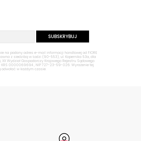
 na podany adres e-mail informacji handlowej od FIORE
Jawna z siedzibą w Łodzi (90-553), ul. Kopernika 53a, dla
zi, XX Wydział Gospodarczy Krajowego Rejestru Sądowego
nr KRS 0000069694 , NIP 727-23-59-026. Wyrażenie tej
ą odwołać w każdym czasie.