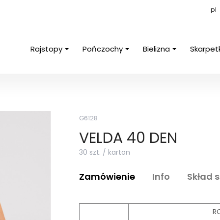
pl
Rajstopy
Pończochy
Bielizna
Skarpet
G6128
VELDA 40 DEN
30 szt. / karton
Zamówienie
Info
Skład 
R