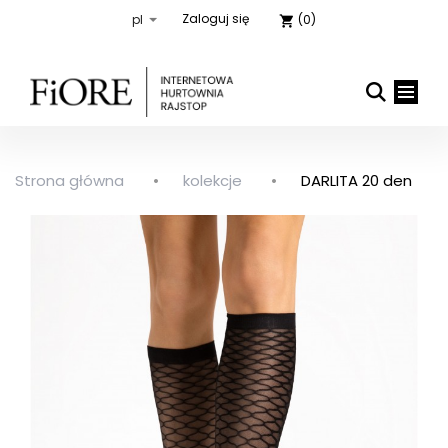
Zaloguj się
(0)
shopping_cart
Strona główna
kolekcje
DARLITA 20 den

close