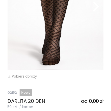
Pobierz obrazy
vertical_align_bottom
Nowy
G2152
DARLITA 20 DEN
od 0,00 zł
50 szt. / karton