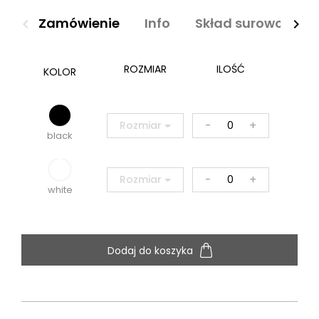
Zamówienie
Info
Skład surowcowy
navigate_before
navigate_next
ROZMIAR
ILOŚĆ
KOLOR
-
+
Rozmiar
black
-
+
Rozmiar
white
Dodaj do koszyka