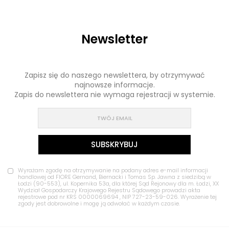
Newsletter
Zapisz się do naszego newslettera, by otrzymywać
najnowsze informacje.
Zapis do newslettera nie wymaga rejestracji w systemie.
Wyrażam zgodę na otrzymywanie na podany adres e-mail informacji
handlowej od FIORE Gernand, Biernacki i Tomas Sp. Jawna z siedzibą w
Łodzi (90-553), ul. Kopernika 53a, dla której Sąd Rejonowy dla m. Łodzi, XX
Wydział Gospodarczy Krajowego Rejestru Sądowego prowadzi akta
rejestrowe pod nr KRS 0000069694 , NIP 727-23-59-026. Wyrażenie tej
zgody jest dobrowolne i mogę ją odwołać w każdym czasie.