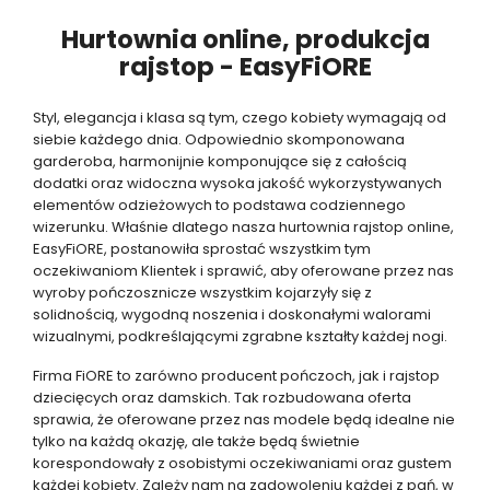
Hurtownia online, produkcja
rajstop - EasyFiORE
Styl, elegancja i klasa są tym, czego kobiety wymagają od
siebie każdego dnia. Odpowiednio skomponowana
garderoba, harmonijnie komponujące się z całością
dodatki oraz widoczna wysoka jakość wykorzystywanych
elementów odzieżowych to podstawa codziennego
wizerunku. Właśnie dlatego nasza hurtownia rajstop online,
EasyFiORE, postanowiła sprostać wszystkim tym
oczekiwaniom Klientek i sprawić, aby oferowane przez nas
wyroby pończosznicze wszystkim kojarzyły się z
solidnością, wygodną noszenia i doskonałymi walorami
wizualnymi, podkreślającymi zgrabne kształty każdej nogi.
Firma FiORE to zarówno producent pończoch, jak i rajstop
dziecięcych oraz damskich. Tak rozbudowana oferta
sprawia, że oferowane przez nas modele będą idealne nie
tylko na każdą okazję, ale także będą świetnie
korespondowały z osobistymi oczekiwaniami oraz gustem
każdej kobiety. Zależy nam na zadowoleniu każdej z pań, w