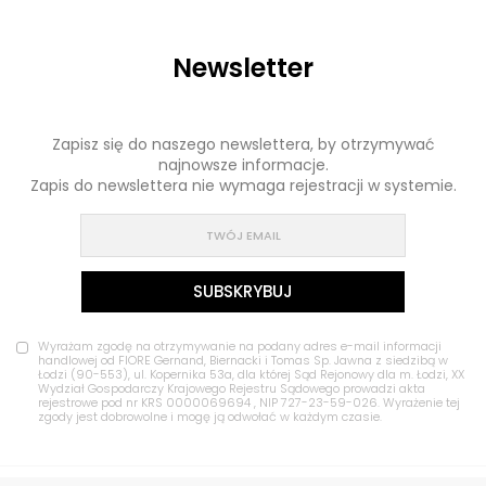
Newsletter
Zapisz się do naszego newslettera, by otrzymywać
najnowsze informacje.
Zapis do newslettera nie wymaga rejestracji w systemie.
Wyrażam zgodę na otrzymywanie na podany adres e-mail informacji
handlowej od FIORE Gernand, Biernacki i Tomas Sp. Jawna z siedzibą w
Łodzi (90-553), ul. Kopernika 53a, dla której Sąd Rejonowy dla m. Łodzi, XX
Wydział Gospodarczy Krajowego Rejestru Sądowego prowadzi akta
rejestrowe pod nr KRS 0000069694 , NIP 727-23-59-026. Wyrażenie tej
zgody jest dobrowolne i mogę ją odwołać w każdym czasie.