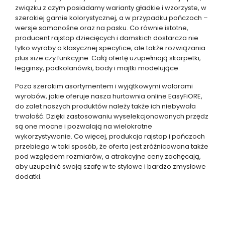
związku z czym posiadamy warianty gładkie i wzorzyste, w
szerokiej gamie kolorystycznej, a w przypadku pończoch –
wersje samonośne oraz na pasku. Co równie istotne,
producent rajstop dziecięcych i damskich dostarcza nie
tylko wyroby o klasycznej specyfice, ale także rozwiązania
plus size czy funkcyjne. Całą ofertę uzupełniają skarpetki,
legginsy, podkolanówki, body i majtki modelujące.
Poza szerokim asortymentem i wyjątkowymi walorami
wyrobów, jakie oferuje nasza hurtownia online EasyFiORE,
do zalet naszych produktów należy także ich niebywała
trwałość. Dzięki zastosowaniu wyselekcjonowanych przędz
są one mocne i pozwalają na wielokrotne
wykorzystywanie. Co więcej, produkcja rajstop i pończoch
przebiega w taki sposób, że oferta jest zróżnicowana także
pod względem rozmiarów, a atrakcyjne ceny zachęcają,
aby uzupełnić swoją szafę w te stylowe i bardzo zmysłowe
dodatki.